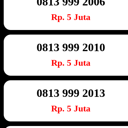
0813 999 2006
Rp. 5 Juta
0813 999 2010
Rp. 5 Juta
0813 999 2013
Rp. 5 Juta