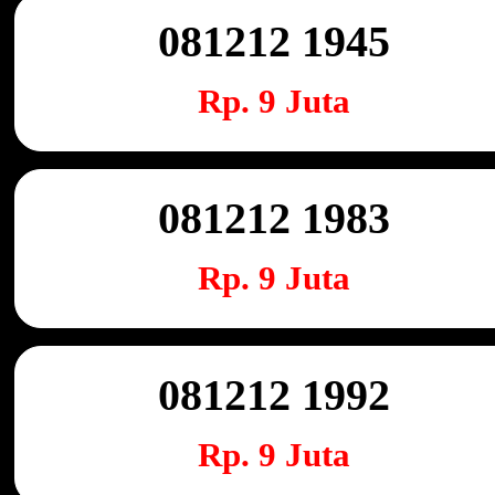
081212 1945
Rp. 9 Juta
081212 1983
Rp. 9 Juta
081212 1992
Rp. 9 Juta