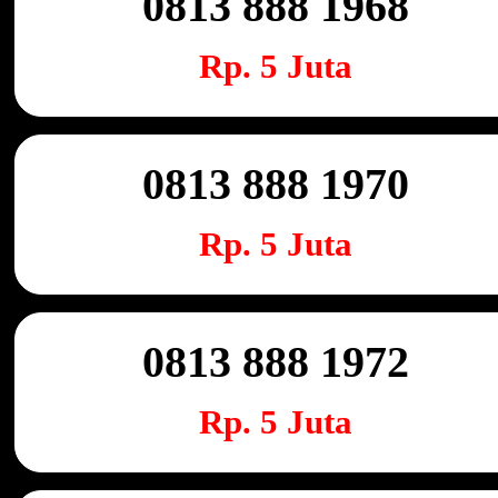
0813 888 1968
Rp. 5 Juta
0813 888 1970
Rp. 5 Juta
0813 888 1972
Rp. 5 Juta