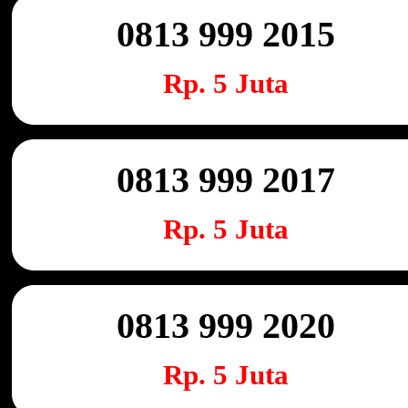
0813 999 2015
Rp. 5 Juta
0813 999 2017
Rp. 5 Juta
0813 999 2020
Rp. 5 Juta