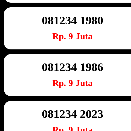
081234 1980
Rp. 9 Juta
081234 1986
Rp. 9 Juta
081234 2023
Rp. 9 Juta