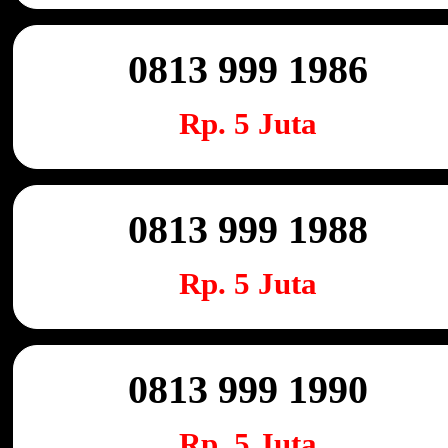
0813 999 1986
Rp. 5 Juta
0813 999 1988
Rp. 5 Juta
0813 999 1990
Rp. 5 Juta