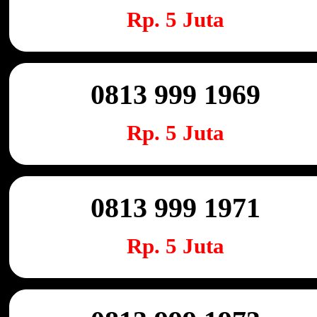
Rp. 5 Juta
0813 999 1969
Rp. 5 Juta
0813 999 1971
Rp. 5 Juta