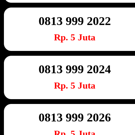
0813 999 2022
Rp. 5 Juta
0813 999 2024
Rp. 5 Juta
0813 999 2026
Rp. 5 Juta