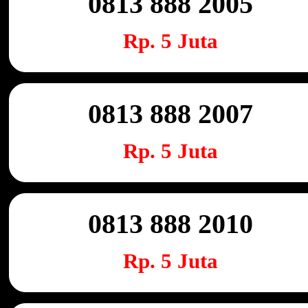
0813 888 2005
Rp. 5 Juta
0813 888 2007
Rp. 5 Juta
0813 888 2010
Rp. 5 Juta