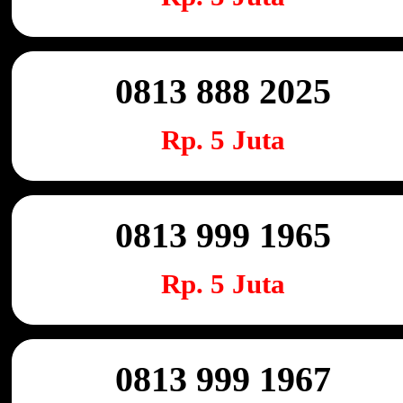
0813 888 2025
Rp. 5 Juta
0813 999 1965
Rp. 5 Juta
0813 999 1967