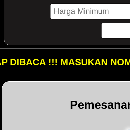
CA !!! MASUKAN NOMOR YAN
Pemesanan