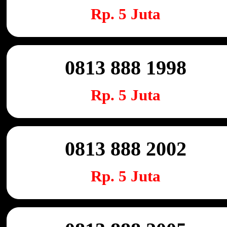
Rp. 5 Juta
0813 888 1998
Rp. 5 Juta
0813 888 2002
Rp. 5 Juta