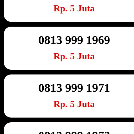
Rp. 5 Juta
0813 999 1969
Rp. 5 Juta
0813 999 1971
Rp. 5 Juta