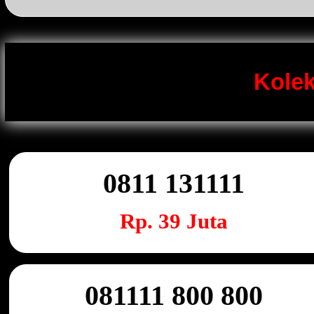
Kolek
0811 131111
Rp. 39 Juta
081111 800 800