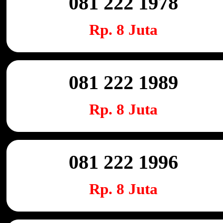
081 222 1978
Rp. 8 Juta
081 222 1989
Rp. 8 Juta
081 222 1996
Rp. 8 Juta