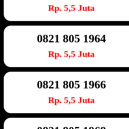
Rp. 5,5 Juta
0821 805 1964
Rp. 5,5 Juta
0821 805 1966
Rp. 5,5 Juta