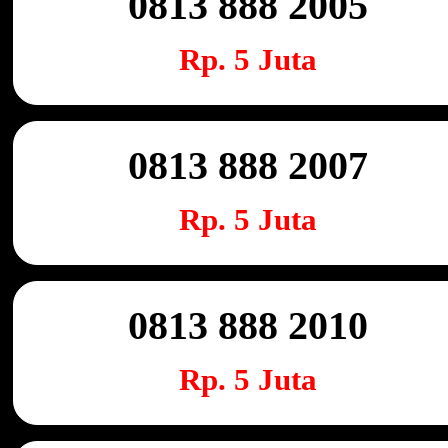
0813 888 2005
Rp. 5 Juta
0813 888 2007
Rp. 5 Juta
0813 888 2010
Rp. 5 Juta