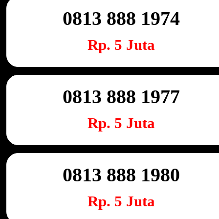
0813 888 1974
Rp. 5 Juta
0813 888 1977
Rp. 5 Juta
0813 888 1980
Rp. 5 Juta