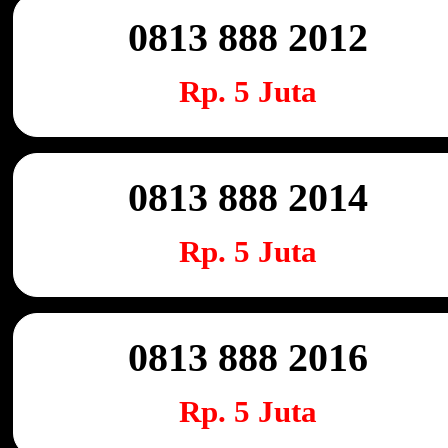
0813 888 2012
Rp. 5 Juta
0813 888 2014
Rp. 5 Juta
0813 888 2016
Rp. 5 Juta