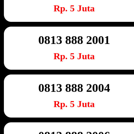
Rp. 5 Juta
0813 888 2001
Rp. 5 Juta
0813 888 2004
Rp. 5 Juta