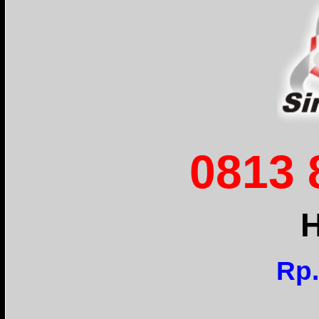
0813
H
Rp.