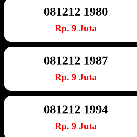
081212 1980
Rp. 9 Juta
081212 1987
Rp. 9 Juta
081212 1994
Rp. 9 Juta