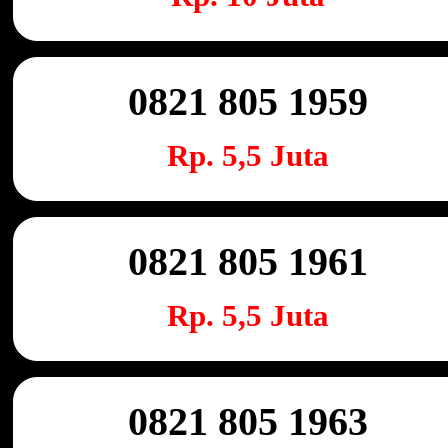
0821 805 1959
Rp. 5,5 Juta
0821 805 1961
Rp. 5,5 Juta
0821 805 1963