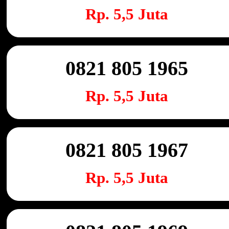
Rp. 5,5 Juta
0821 805 1965
Rp. 5,5 Juta
0821 805 1967
Rp. 5,5 Juta