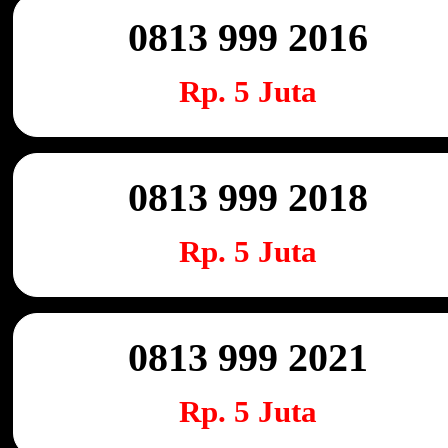
0813 999 2016
Rp. 5 Juta
0813 999 2018
Rp. 5 Juta
0813 999 2021
Rp. 5 Juta