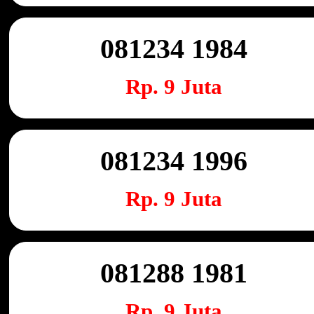
081234 1984
Rp. 9 Juta
081234 1996
Rp. 9 Juta
081288 1981
Rp. 9 Juta