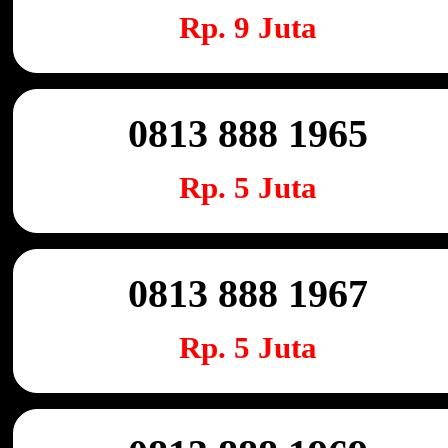
Rp. 9 Juta
0813 888 1965
Rp. 5 Juta
0813 888 1967
Rp. 5 Juta