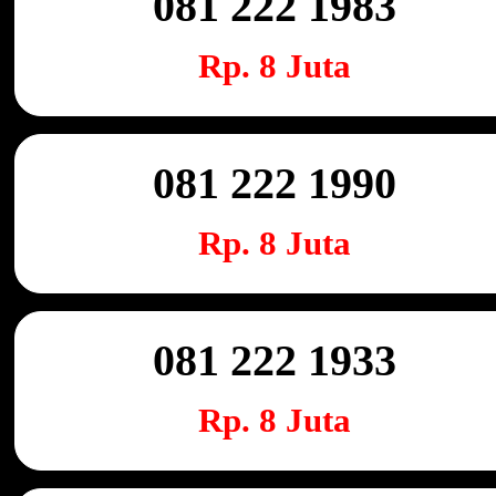
081 222 1983
Rp. 8 Juta
081 222 1990
Rp. 8 Juta
081 222 1933
Rp. 8 Juta