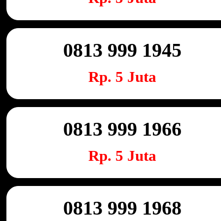
0813 999 1945
Rp. 5 Juta
0813 999 1966
Rp. 5 Juta
0813 999 1968