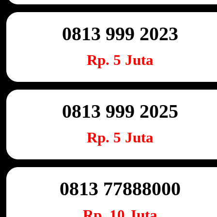
0813 999 2023
Rp. 5 Juta
0813 999 2025
Rp. 5 Juta
0813 77888000
Rp. 10 Juta