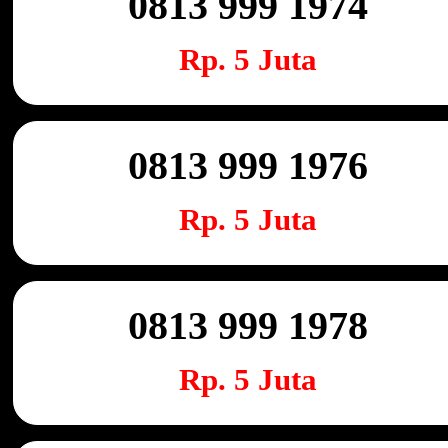
0813 999 1974
Rp. 5 Juta
0813 999 1976
Rp. 5 Juta
0813 999 1978
Rp. 5 Juta