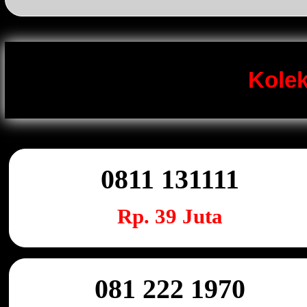
Kolek
0811 131111
Rp. 39 Juta
081 222 1970