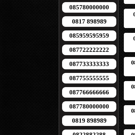
085780000000
0817 898989
085959595959
087722222222
0
087733333333
087755555555
0
087766666666
087780000000
0
0819 898989
0822882288
0