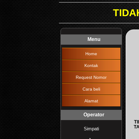
TIDAK DIKENAKAN 
Menu
Home
Kontak
Request Nomor
Cara beli
Alamat
Operator
T
T
Simpati