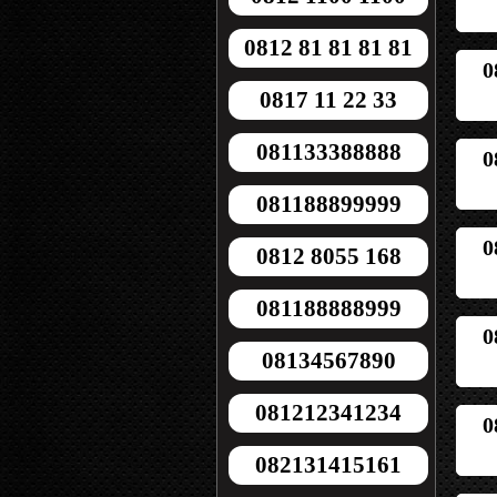
0812 81 81 81 81
0
0817 11 22 33
081133388888
0
081188899999
0
0812 8055 168
081188888999
0
08134567890
081212341234
0
082131415161