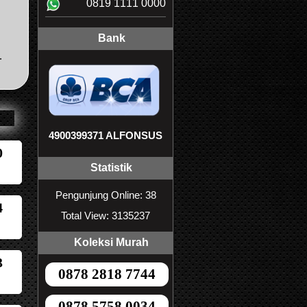
0819 1111 0000
Bank
.
4900399371 ALFONSUS
0
Statistik
Pengunjung Online: 38
4
Total View: 3135237
Koleksi Murah
3
0878 2818 7744
0878 5758 0034