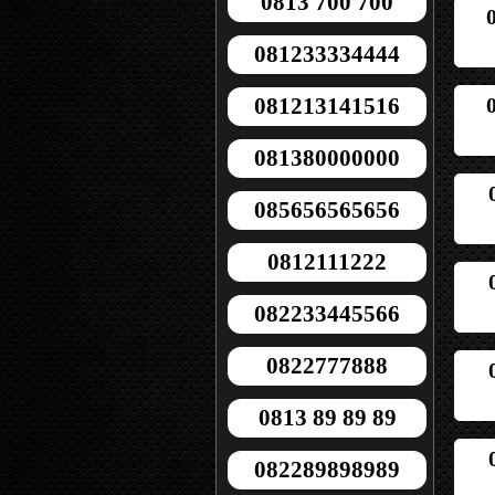
0813 700 700
081233334444
081213141516
081380000000
085656565656
0812111222
082233445566
0822777888
0813 89 89 89
082289898989