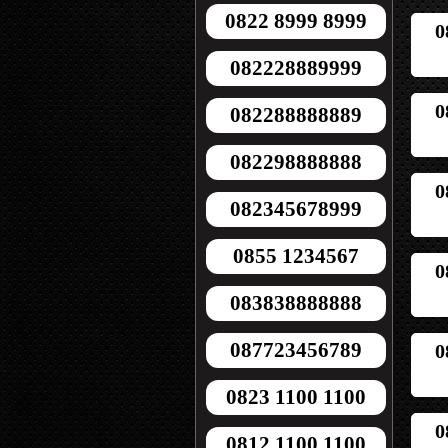
0822 8999 8999
0
082228889999
0
082288888889
082298888888
0
082345678999
0855 1234567
0
083838888888
087723456789
0
0823 1100 1100
0
0812 1100 1100