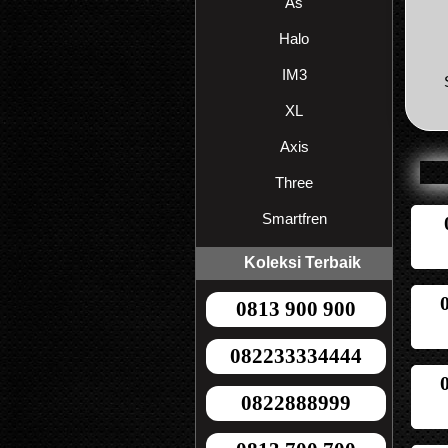
As
Halo
IM3
XL
Axis
Three
Smartfren
Koleksi Terbaik
0813 900 900
082233334444
0822888999