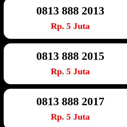
0813 888 2013
Rp. 5 Juta
0813 888 2015
Rp. 5 Juta
0813 888 2017
Rp. 5 Juta