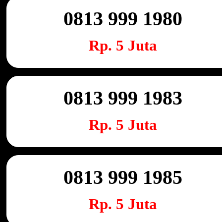
0813 999 1980
Rp. 5 Juta
0813 999 1983
Rp. 5 Juta
0813 999 1985
Rp. 5 Juta