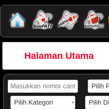
Halaman Utama