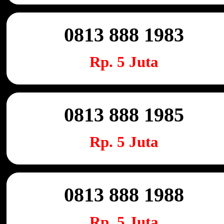
0813 888 1983
Rp. 5 Juta
0813 888 1985
Rp. 5 Juta
0813 888 1988
Rp. 5 Juta