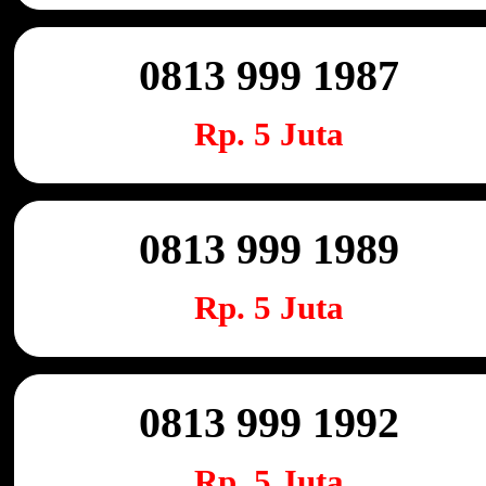
0813 999 1987
Rp. 5 Juta
0813 999 1989
Rp. 5 Juta
0813 999 1992
Rp. 5 Juta