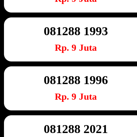
081288 1993
Rp. 9 Juta
081288 1996
Rp. 9 Juta
081288 2021