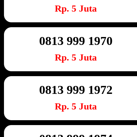
Rp. 5 Juta
0813 999 1970
Rp. 5 Juta
0813 999 1972
Rp. 5 Juta