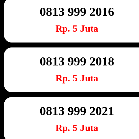
0813 999 2016
Rp. 5 Juta
0813 999 2018
Rp. 5 Juta
0813 999 2021
Rp. 5 Juta