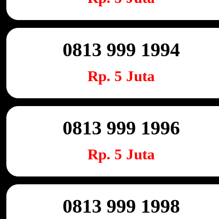
0813 999 1994
Rp. 5 Juta
0813 999 1996
Rp. 5 Juta
0813 999 1998