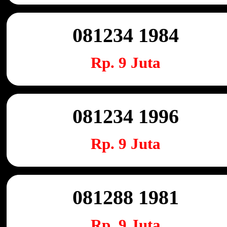
081234 1984
Rp. 9 Juta
081234 1996
Rp. 9 Juta
081288 1981
Rp. 9 Juta