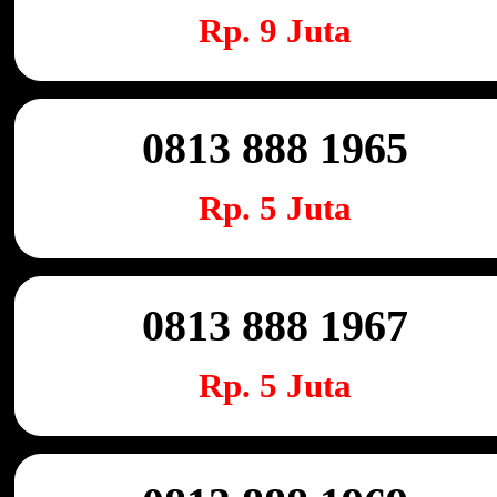
Rp. 9 Juta
0813 888 1965
Rp. 5 Juta
0813 888 1967
Rp. 5 Juta