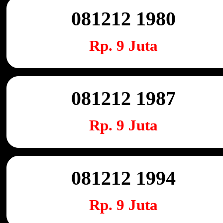
081212 1980
Rp. 9 Juta
081212 1987
Rp. 9 Juta
081212 1994
Rp. 9 Juta