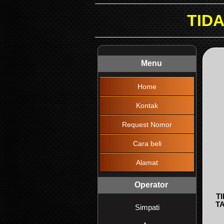
TIDAK DIKENAKAN
Menu
Home
Kontak
Request Nomor
Cara beli
Alamat
Operator
T
T
Simpati