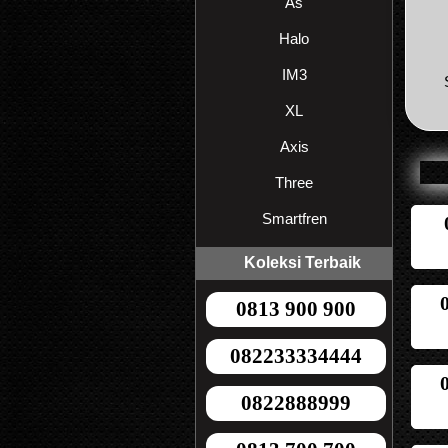
As
Halo
IM3
XL
Axis
Three
Smartfren
Koleksi Terbaik
0813 900 900
082233334444
0822888999