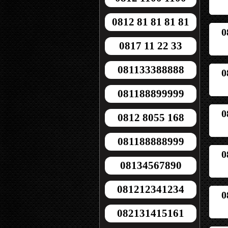
0812 81 81 81 81
0
0817 11 22 33
081133388888
0
081188899999
0
0812 8055 168
081188888999
0
08134567890
081212341234
0
082131415161