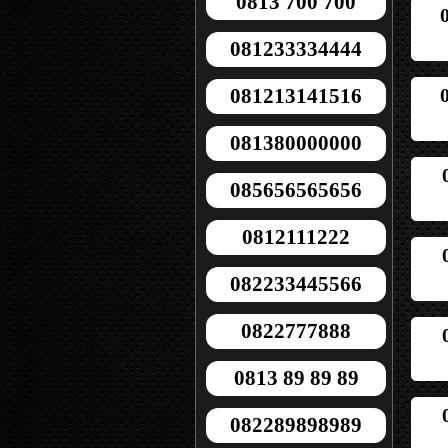
0813 700 700
081233334444
081213141516
081380000000
085656565656
0812111222
082233445566
0822777888
0813 89 89 89
082289898989