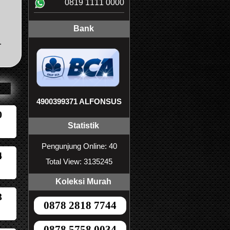
0819 1111 0000
Bank
.
4900399371 ALFONSUS
0
Statistik
Pengunjung Online: 40
4
Total View: 3135245
Koleksi Murah
3
0878 2818 7744
0878 5758 0034