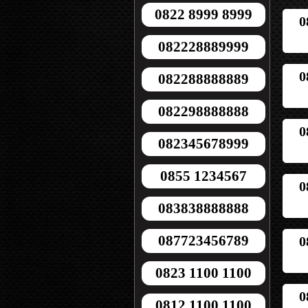
0822 8999 8999
0
082228889999
0
082288888889
082298888888
0
082345678999
0855 1234567
0
083838888888
087723456789
0
0823 1100 1100
0
0812 1100 1100