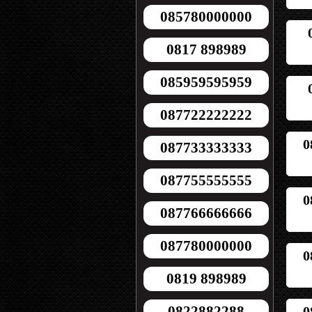
085780000000
0817 898989
085959595959
087722222222
0
087733333333
087755555555
0
087766666666
087780000000
0
0819 898989
0822882288
0