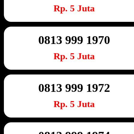
Rp. 5 Juta
0813 999 1970
Rp. 5 Juta
0813 999 1972
Rp. 5 Juta