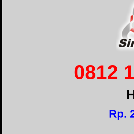
0812
1
H
Rp. 