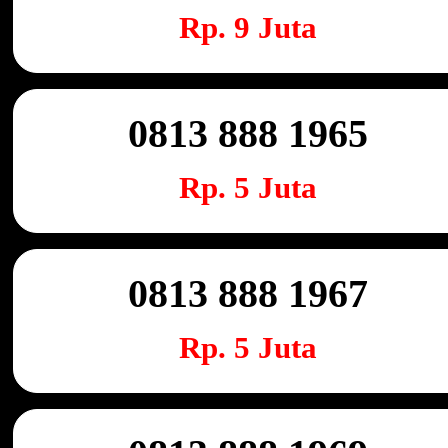
Rp. 9 Juta
0813 888 1965
Rp. 5 Juta
0813 888 1967
Rp. 5 Juta