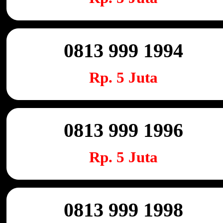
0813 999 1994
Rp. 5 Juta
0813 999 1996
Rp. 5 Juta
0813 999 1998