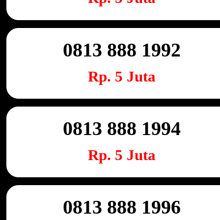
0813 888 1992
Rp. 5 Juta
0813 888 1994
Rp. 5 Juta
0813 888 1996