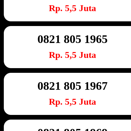
Rp. 5,5 Juta
0821 805 1965
Rp. 5,5 Juta
0821 805 1967
Rp. 5,5 Juta