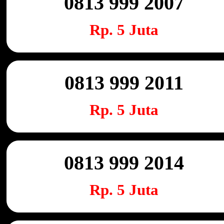
0813 999 2007
Rp. 5 Juta
0813 999 2011
Rp. 5 Juta
0813 999 2014
Rp. 5 Juta