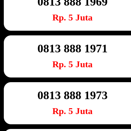
0813 888 1969
Rp. 5 Juta
0813 888 1971
Rp. 5 Juta
0813 888 1973
Rp. 5 Juta