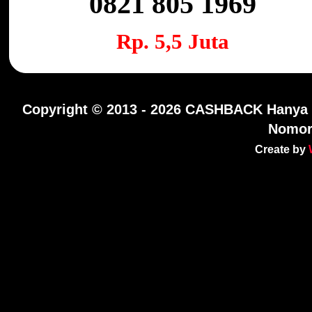
0821 805 1969
Rp. 5,5 Juta
Copyright © 2013 - 2026 CASHBACK Hanya d
Nomor 
Create by