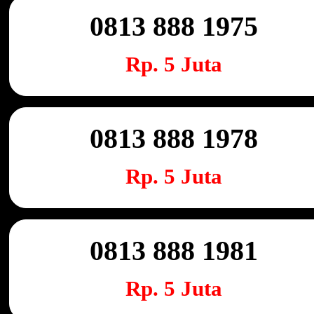
0813 888 1975
Rp. 5 Juta
0813 888 1978
Rp. 5 Juta
0813 888 1981
Rp. 5 Juta