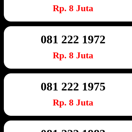
Rp. 8 Juta
081 222 1972
Rp. 8 Juta
081 222 1975
Rp. 8 Juta