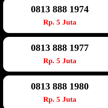
0813 888 1974
Rp. 5 Juta
0813 888 1977
Rp. 5 Juta
0813 888 1980
Rp. 5 Juta