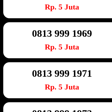
Rp. 5 Juta
0813 999 1969
Rp. 5 Juta
0813 999 1971
Rp. 5 Juta