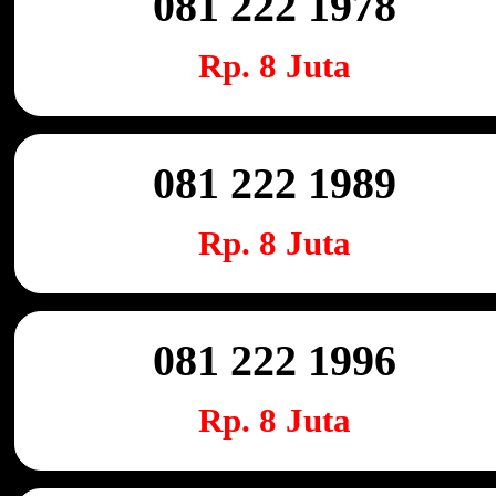
081 222 1978
Rp. 8 Juta
081 222 1989
Rp. 8 Juta
081 222 1996
Rp. 8 Juta