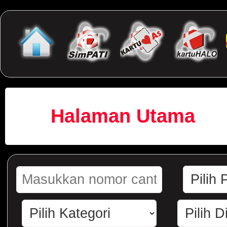
Halaman Utama