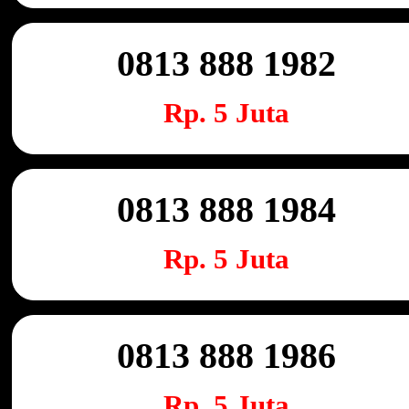
0813 888 1982
Rp. 5 Juta
0813 888 1984
Rp. 5 Juta
0813 888 1986
Rp. 5 Juta