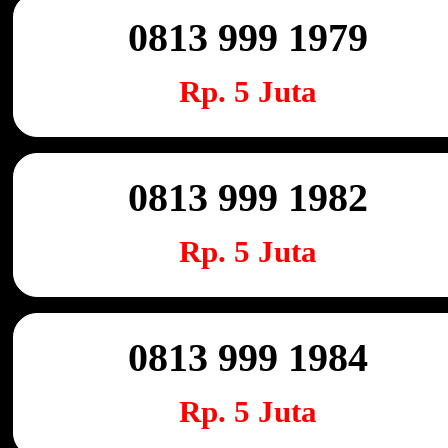
0813 999 1979
Rp. 5 Juta
0813 999 1982
Rp. 5 Juta
0813 999 1984
Rp. 5 Juta