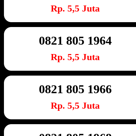
Rp. 5,5 Juta
0821 805 1964
Rp. 5,5 Juta
0821 805 1966
Rp. 5,5 Juta