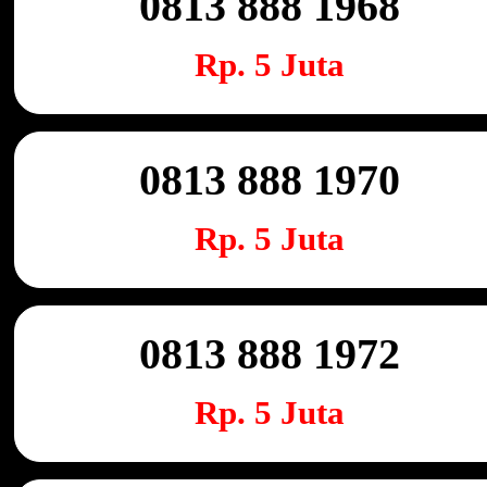
0813 888 1968
Rp. 5 Juta
0813 888 1970
Rp. 5 Juta
0813 888 1972
Rp. 5 Juta