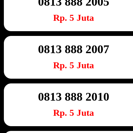
0813 888 2005
Rp. 5 Juta
0813 888 2007
Rp. 5 Juta
0813 888 2010
Rp. 5 Juta