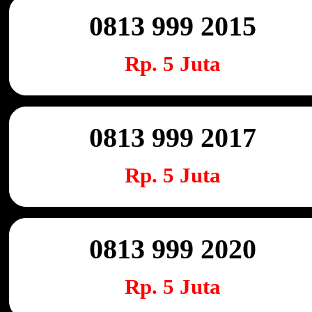
0813 999 2015
Rp. 5 Juta
0813 999 2017
Rp. 5 Juta
0813 999 2020
Rp. 5 Juta