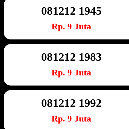
081212 1945
Rp. 9 Juta
081212 1983
Rp. 9 Juta
081212 1992
Rp. 9 Juta