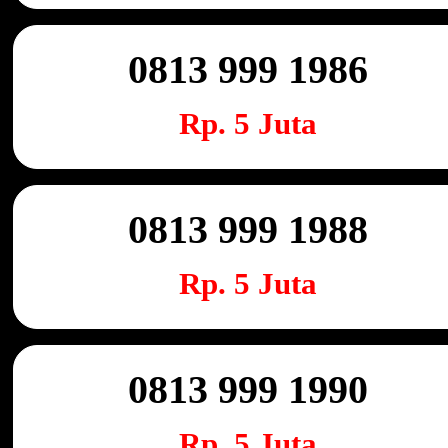
0813 999 1986
Rp. 5 Juta
0813 999 1988
Rp. 5 Juta
0813 999 1990
Rp. 5 Juta