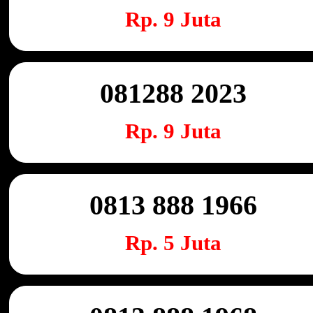
Rp. 9 Juta
081288 2023
Rp. 9 Juta
0813 888 1966
Rp. 5 Juta