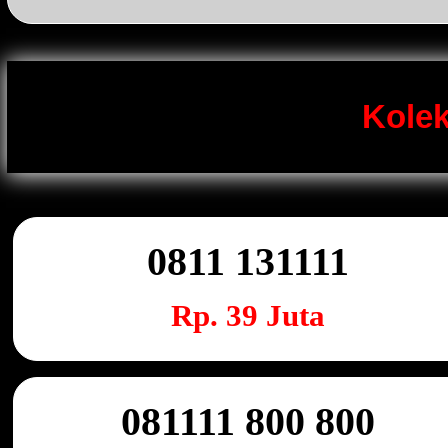
Kolek
0811 131111
Rp. 39 Juta
081111 800 800