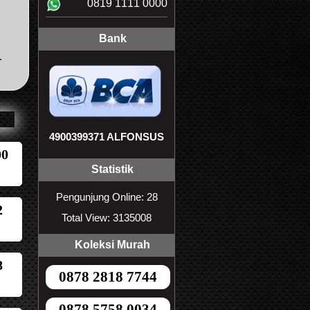
0819 1111 0000
Bank
.
4900399371 ALFONSUS
00
Statistik
Pengunjung Online: 28
2
Total View: 3135008
Koleksi Murah
8
0878 2818 7744
0878 5758 0034