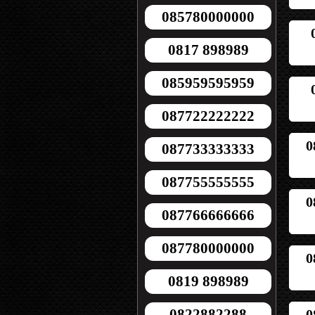
085780000000
0817 898989
085959595959
087722222222
0
087733333333
087755555555
0
087766666666
087780000000
0
0819 898989
0822882288
0