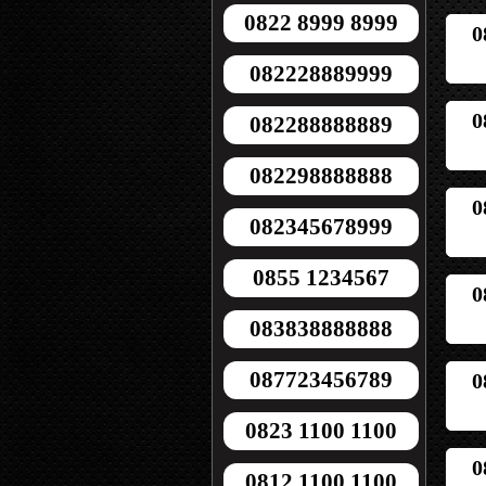
0822 8999 8999
0
082228889999
0
082288888889
082298888888
0
082345678999
0855 1234567
0
083838888888
087723456789
0
0823 1100 1100
0
0812 1100 1100