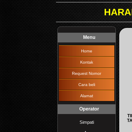
HARAP DIBACA 
Menu
Home
Kontak
Request Nomor
Cara beli
Alamat
Operator
T
T
Simpati