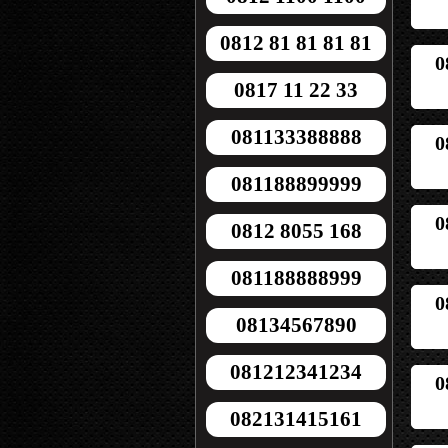
0812 81 81 81 81
0
0817 11 22 33
081133388888
0
081188899999
0
0812 8055 168
081188888999
0
08134567890
081212341234
0
082131415161