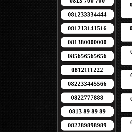
0813 700 700
081233334444
081213141516
081380000000
085656565656
0812111222
082233445566
0822777888
0813 89 89 89
082289898989