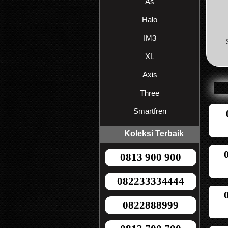
As
Halo
IM3
XL
Axis
Three
Smartfren
Koleksi Terbaik
0813 900 900
082233334444
0822888999