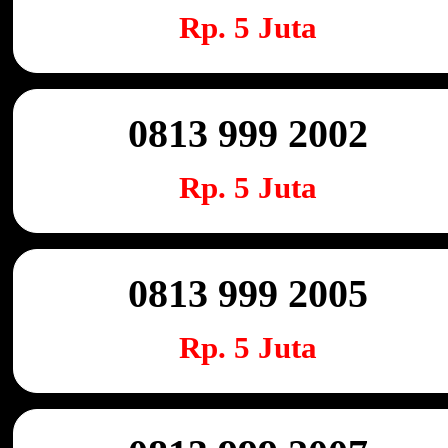
Rp. 5 Juta
0813 999 2002
Rp. 5 Juta
0813 999 2005
Rp. 5 Juta