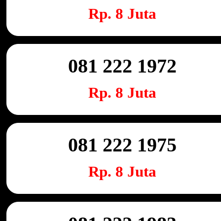
Rp. 8 Juta
081 222 1972
Rp. 8 Juta
081 222 1975
Rp. 8 Juta