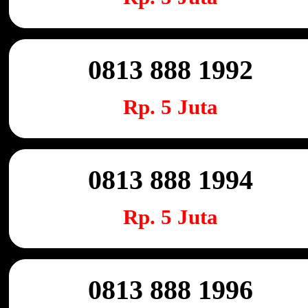
0813 888 1992
Rp. 5 Juta
0813 888 1994
Rp. 5 Juta
0813 888 1996