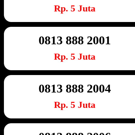
Rp. 5 Juta
0813 888 2001
Rp. 5 Juta
0813 888 2004
Rp. 5 Juta