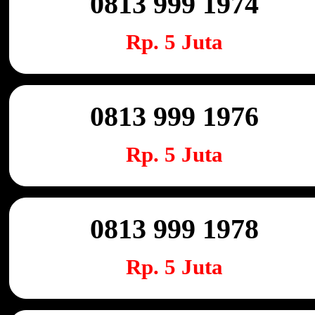
0813 999 1974
Rp. 5 Juta
0813 999 1976
Rp. 5 Juta
0813 999 1978
Rp. 5 Juta