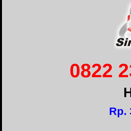
0822
2
H
Rp. 