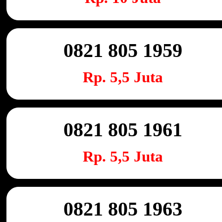
0821 805 1959
Rp. 5,5 Juta
0821 805 1961
Rp. 5,5 Juta
0821 805 1963