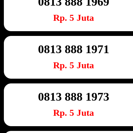
0813 888 1969
Rp. 5 Juta
0813 888 1971
Rp. 5 Juta
0813 888 1973
Rp. 5 Juta