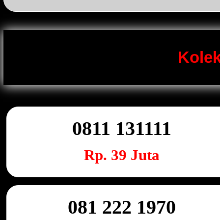
Kolek
0811 131111
Rp. 39 Juta
081 222 1970