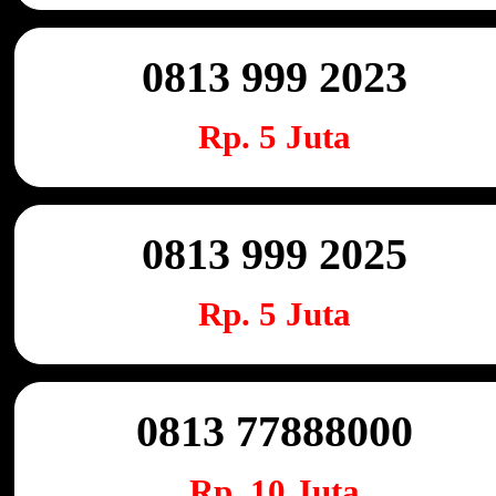
0813 999 2023
Rp. 5 Juta
0813 999 2025
Rp. 5 Juta
0813 77888000
Rp. 10 Juta