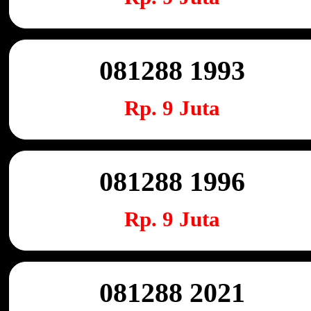
081288 1993
Rp. 9 Juta
081288 1996
Rp. 9 Juta
081288 2021