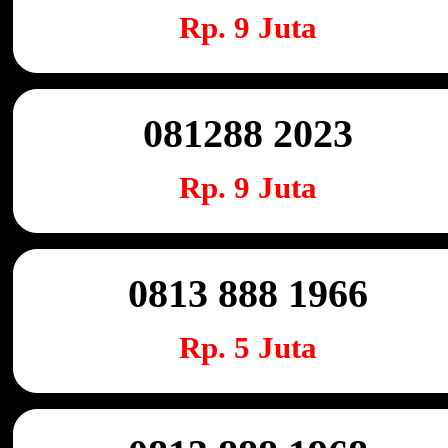
Rp. 9 Juta
081288 2023
Rp. 9 Juta
0813 888 1966
Rp. 5 Juta