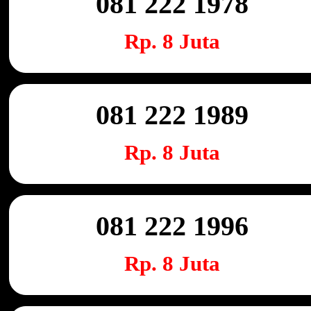
081 222 1978
Rp. 8 Juta
081 222 1989
Rp. 8 Juta
081 222 1996
Rp. 8 Juta