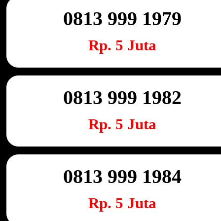
0813 999 1979
Rp. 5 Juta
0813 999 1982
Rp. 5 Juta
0813 999 1984
Rp. 5 Juta