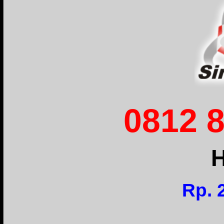
0812
8
H
Rp. 