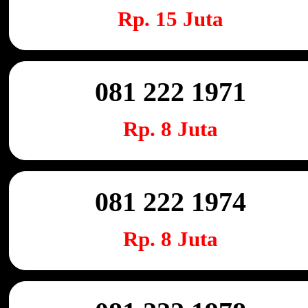
Rp. 15 Juta
081 222 1971
Rp. 8 Juta
081 222 1974
Rp. 8 Juta