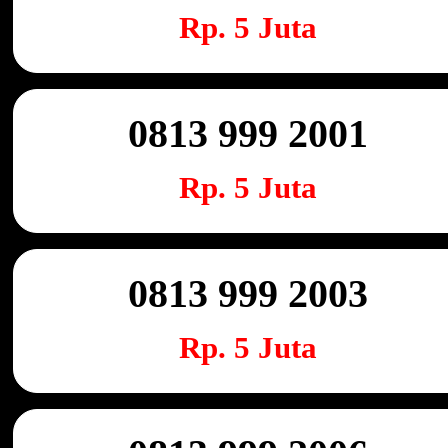
Rp. 5 Juta
0813 999 2001
Rp. 5 Juta
0813 999 2003
Rp. 5 Juta