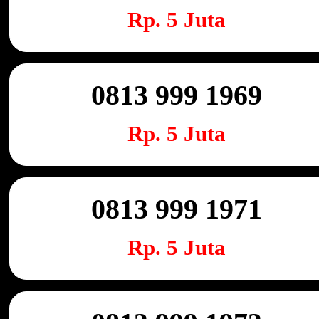
Rp. 5 Juta
0813 999 1969
Rp. 5 Juta
0813 999 1971
Rp. 5 Juta