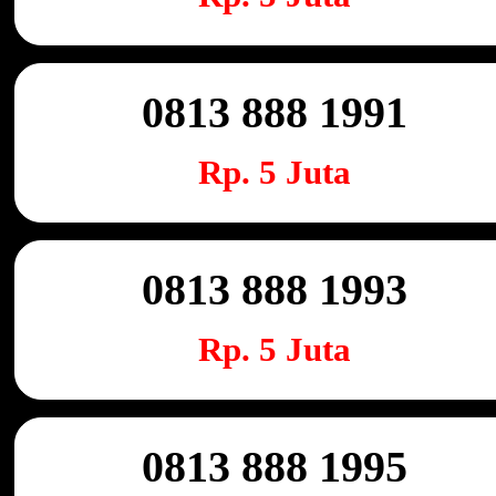
0813 888 1991
Rp. 5 Juta
0813 888 1993
Rp. 5 Juta
0813 888 1995