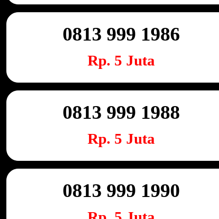
0813 999 1986
Rp. 5 Juta
0813 999 1988
Rp. 5 Juta
0813 999 1990
Rp. 5 Juta