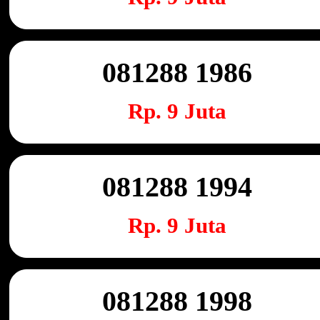
081288 1986
Rp. 9 Juta
081288 1994
Rp. 9 Juta
081288 1998