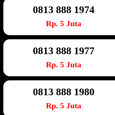
0813 888 1974
Rp. 5 Juta
0813 888 1977
Rp. 5 Juta
0813 888 1980
Rp. 5 Juta