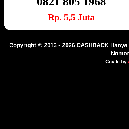
0821 805 1968
Rp. 5,5 Juta
Copyright © 2013 - 2026 CASHBACK Hanya d
Nomor 
Create by