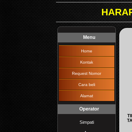
HARAP DIBACA !!! 
Menu
Home
Kontak
Request Nomor
Cara beli
Alamat
Operator
T
T
Simpati