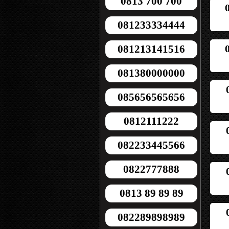
0813 700 700
081233334444
081213141516
081380000000
085656565656
0812111222
082233445566
0822777888
0813 89 89 89
082289898989