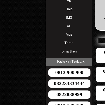
As
Halo
IM3
XL
Axis
Three
Smartfren
Koleksi Terbaik
0813 900 900
082233334444
0822888999