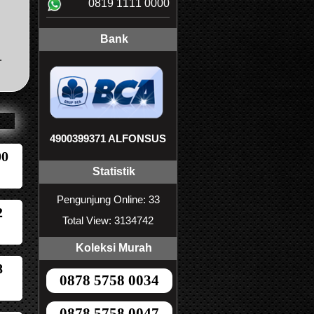
0819 1111 0000
Bank
.
4900399371 ALFONSUS
00
Statistik
Pengunjung Online: 33
2
Total View: 3134742
Koleksi Murah
8
0878 5758 0034
0878 5758 0047