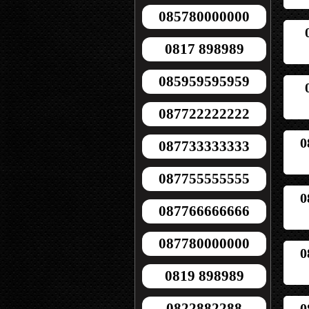
085780000000
0817 898989
085959595959
087722222222
0
087733333333
087755555555
0
087766666666
087780000000
0
0819 898989
0822882288
0