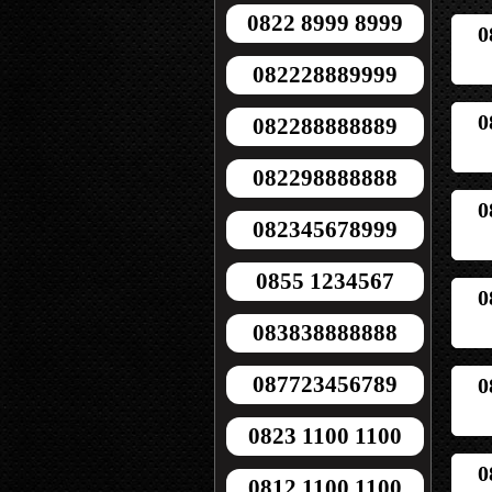
0822 8999 8999
0
082228889999
0
082288888889
082298888888
0
082345678999
0855 1234567
0
083838888888
087723456789
0
0823 1100 1100
0
0812 1100 1100