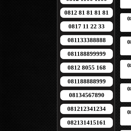
0812 81 81 81 81
0
0817 11 22 33
081133388888
0
081188899999
0
0812 8055 168
081188888999
0
08134567890
081212341234
0
082131415161