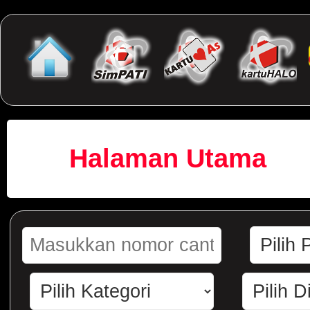
Halaman Utama