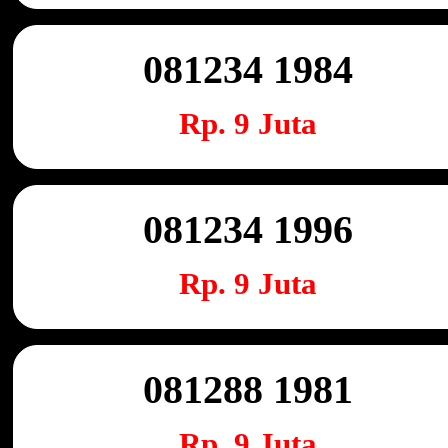
081234 1984
Rp. 9 Juta
081234 1996
Rp. 9 Juta
081288 1981
Rp. 9 Juta