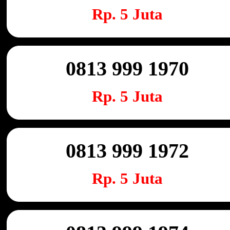
Rp. 5 Juta
0813 999 1970
Rp. 5 Juta
0813 999 1972
Rp. 5 Juta