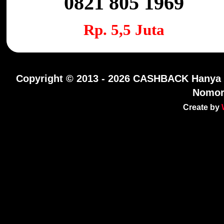
0821 805 1969
Rp. 5,5 Juta
Copyright © 2013 - 2026 CASHBACK Hanya d
Nomor 
Create by