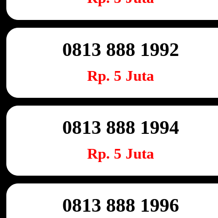
0813 888 1992
Rp. 5 Juta
0813 888 1994
Rp. 5 Juta
0813 888 1996