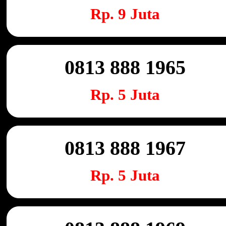
Rp. 9 Juta
0813 888 1965
Rp. 5 Juta
0813 888 1967
Rp. 5 Juta