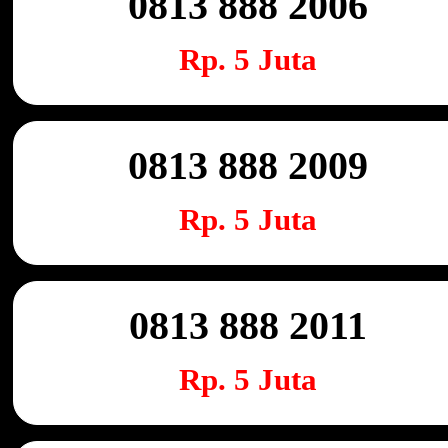
0813 888 2006
Rp. 5 Juta
0813 888 2009
Rp. 5 Juta
0813 888 2011
Rp. 5 Juta