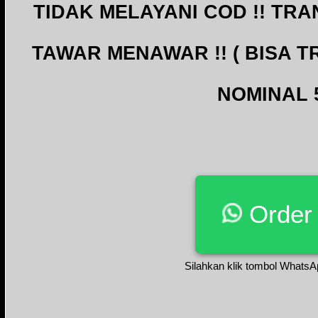
TIDAK MELAYANI COD !! TRA
TAWAR MENAWAR !! ( BISA 
NOMINAL 5
Order 
Silahkan klik tombol WhatsA