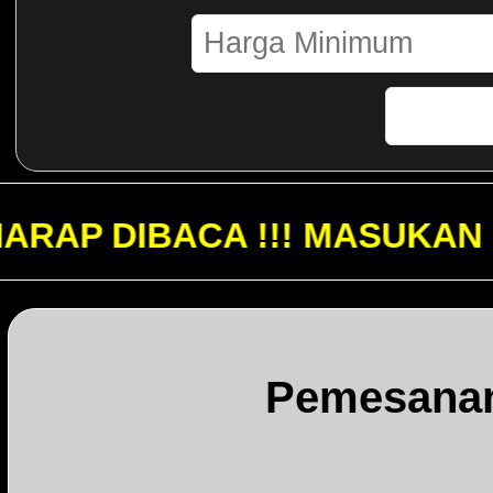
IBACA !!! MASUKAN NOMOR
Pemesanan