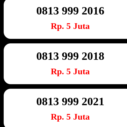
0813 999 2016
Rp. 5 Juta
0813 999 2018
Rp. 5 Juta
0813 999 2021
Rp. 5 Juta