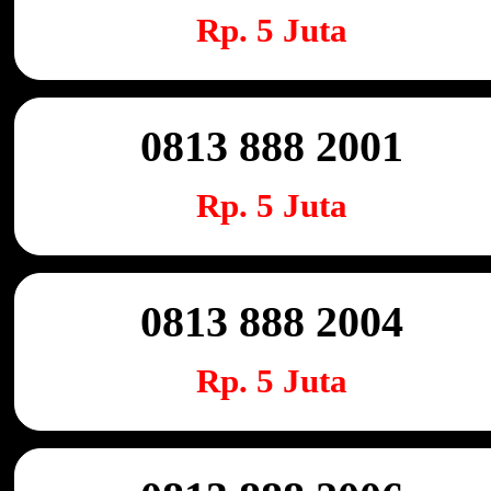
Rp. 5 Juta
0813 888 2001
Rp. 5 Juta
0813 888 2004
Rp. 5 Juta