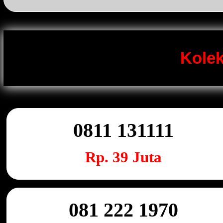
Kolek
0811 131111
Rp. 39 Juta
081 222 1970