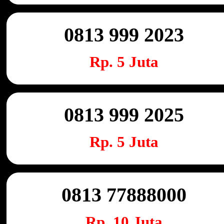
0813 999 2023
Rp. 5 Juta
0813 999 2025
Rp. 5 Juta
0813 77888000
Rp. 10 Juta