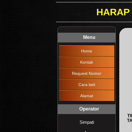
HARAP DIBACA !!!
Menu
Home
Kontak
Request Nomor
Cara beli
Alamat
Operator
T
T
Simpati