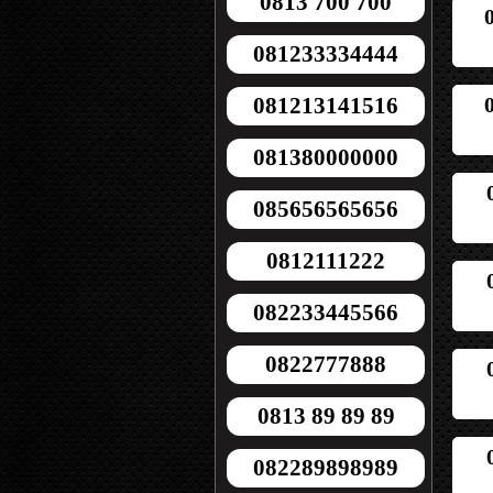
0813 700 700
081233334444
081213141516
081380000000
085656565656
0812111222
082233445566
0822777888
0813 89 89 89
082289898989