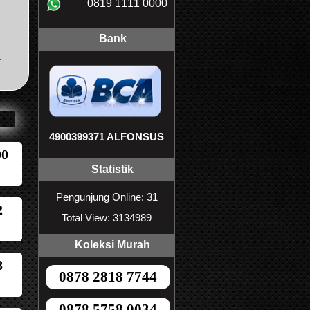
0819 1111 0000
Bank
.
4900399371 ALFONSUS
00
Statistik
Pengunjung Online: 31
2
Total View: 3134989
Koleksi Murah
8
0878 2818 7744
0878 5758 0034