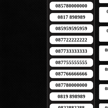
085780000000
0817 898989
085959595959
087722222222
0
087733333333
087755555555
0
087766666666
087780000000
0
0819 898989
0822882288
0