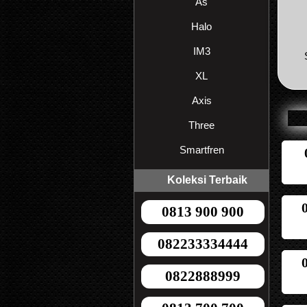
As
Halo
IM3
XL
Axis
Three
Smartfren
Koleksi Terbaik
0813 900 900
082233334444
0822888999