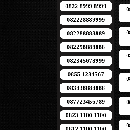
0822 8999 8999
0
082228889999
0
082288888889
082298888888
0
082345678999
0855 1234567
0
083838888888
087723456789
0
0823 1100 1100
0
0812 1100 1100