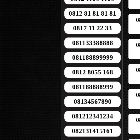
0812 81 81 81 81
0
0817 11 22 33
081133388888
0
081188899999
0
0812 8055 168
081188888999
0
08134567890
081212341234
0
082131415161