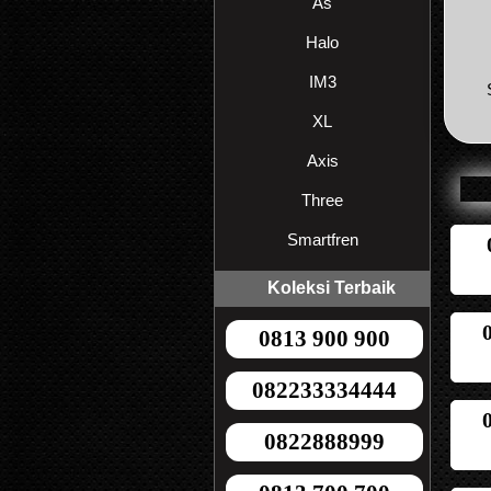
As
Halo
IM3
XL
Axis
Three
Smartfren
Koleksi Terbaik
0813 900 900
082233334444
0822888999