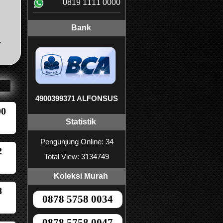
0819 1111 0000
Bank
.
4900399371 ALFONSUS
00
Statistik
Pengunjung Online: 34
2
Total View: 3134749
Koleksi Murah
8
0878 5758 0034
0878 5758 0047