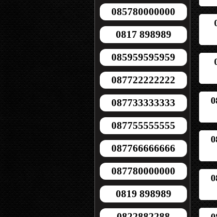
085780000000
0817 898989
085959595959
087722222222
0
087733333333
087755555555
0
087766666666
087780000000
0
0819 898989
0822882288
0