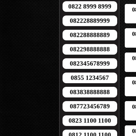
0822 8999 8999
0
082228889999
0
082288888889
082298888888
0
082345678999
0855 1234567
0
083838888888
087723456789
0
0823 1100 1100
0
0812 1100 1100