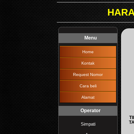
HARAP DIBACA !!!
Menu
Home
Kontak
Request Nomor
Cara beli
Alamat
Operator
T
T
Simpati