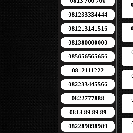
0813 700 700
081233334444
081213141516
081380000000
085656565656
0812111222
082233445566
0822777888
0813 89 89 89
082289898989