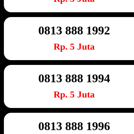
0813 888 1992
Rp. 5 Juta
0813 888 1994
Rp. 5 Juta
0813 888 1996