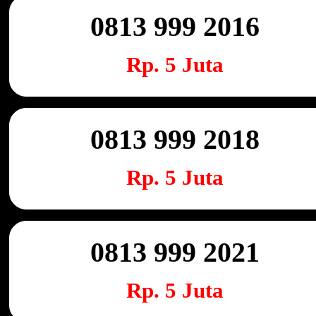
0813 999 2016
Rp. 5 Juta
0813 999 2018
Rp. 5 Juta
0813 999 2021
Rp. 5 Juta