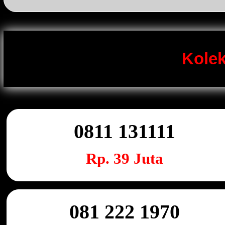
Kolek
0811 131111
Rp. 39 Juta
081 222 1970