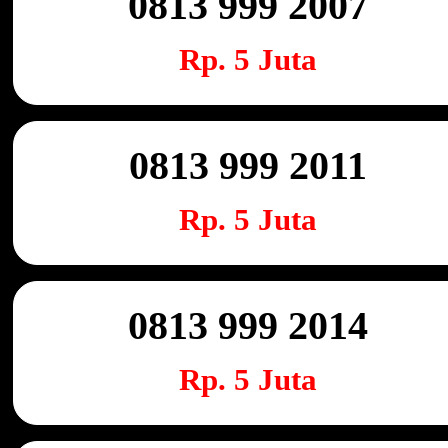
0813 999 2007
Rp. 5 Juta
0813 999 2011
Rp. 5 Juta
0813 999 2014
Rp. 5 Juta