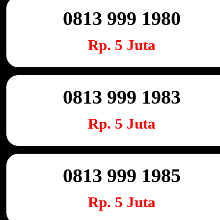
0813 999 1980
Rp. 5 Juta
0813 999 1983
Rp. 5 Juta
0813 999 1985
Rp. 5 Juta