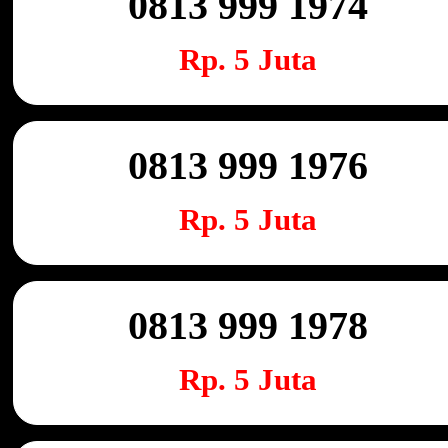
0813 999 1974
Rp. 5 Juta
0813 999 1976
Rp. 5 Juta
0813 999 1978
Rp. 5 Juta