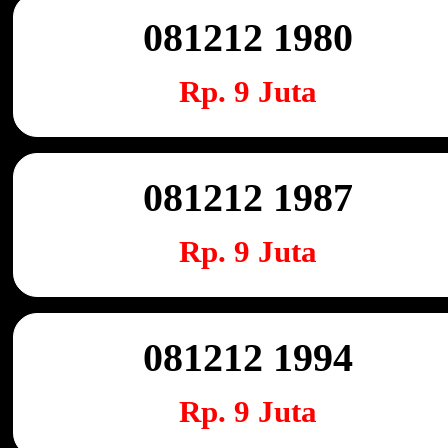
081212 1980
Rp. 9 Juta
081212 1987
Rp. 9 Juta
081212 1994
Rp. 9 Juta