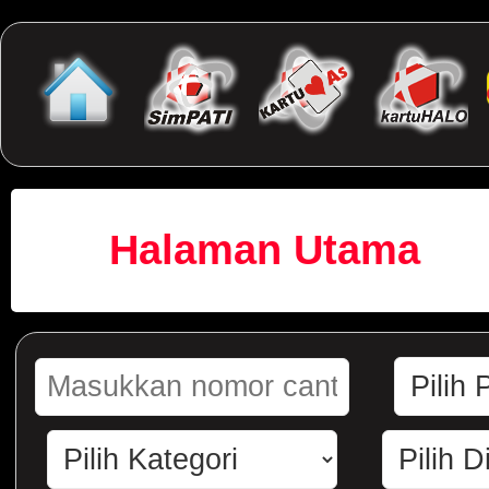
Halaman Utama