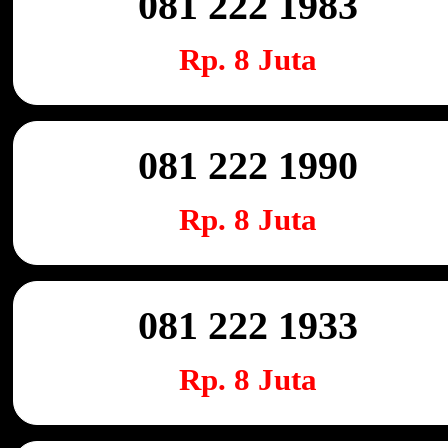
081 222 1983
Rp. 8 Juta
081 222 1990
Rp. 8 Juta
081 222 1933
Rp. 8 Juta