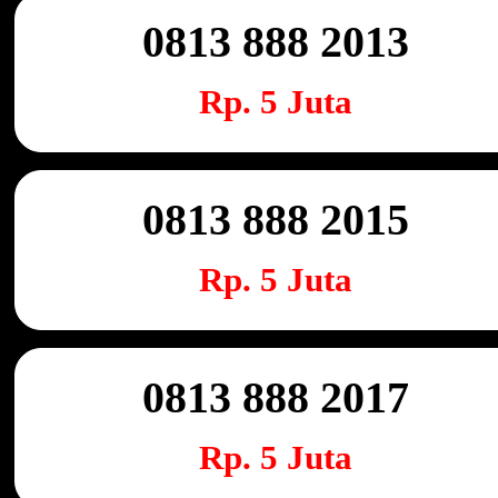
0813 888 2013
Rp. 5 Juta
0813 888 2015
Rp. 5 Juta
0813 888 2017
Rp. 5 Juta