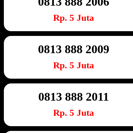
0813 888 2006
Rp. 5 Juta
0813 888 2009
Rp. 5 Juta
0813 888 2011
Rp. 5 Juta