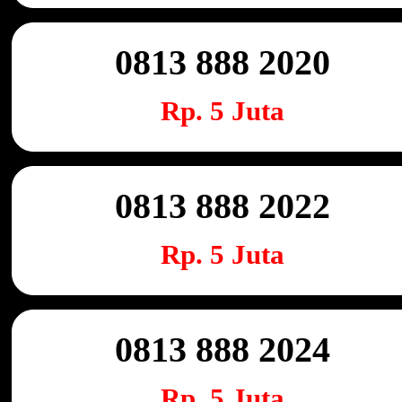
0813 888 2020
Rp. 5 Juta
0813 888 2022
Rp. 5 Juta
0813 888 2024
Rp. 5 Juta