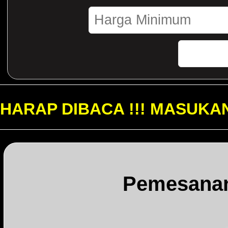
DIBACA !!! MASUKAN NOMO
Pemesanan