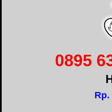
0895
6
H
Rp.