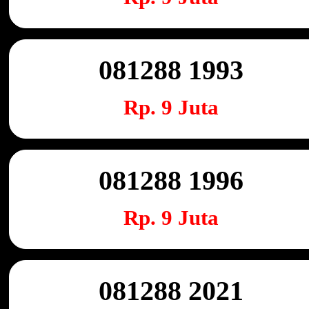
081288 1993
Rp. 9 Juta
081288 1996
Rp. 9 Juta
081288 2021