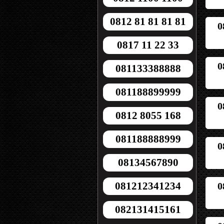
0812 81 81 81 81
0
0817 11 22 33
0
081133388888
081188899999
0
0812 8055 168
081188888999
0
08134567890
081212341234
0
082131415161