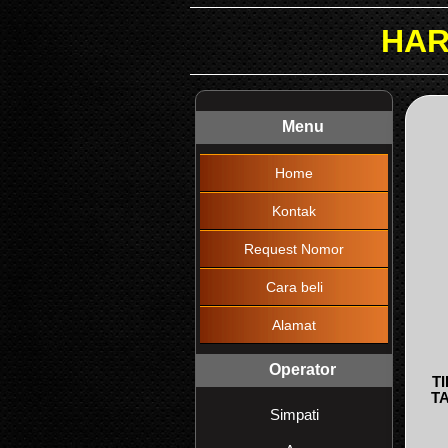
HARAP DIBACA !
Menu
Home
Kontak
Request Nomor
Cara beli
Alamat
Operator
T
T
Simpati