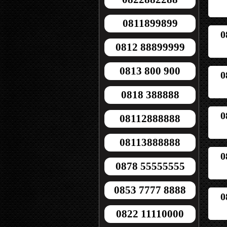
0811899899
0
0812 88899999
0813 800 900
0
0818 388888
0
08112888888
08113888888
0
0878 55555555
0853 7777 8888
0
0822 11110000