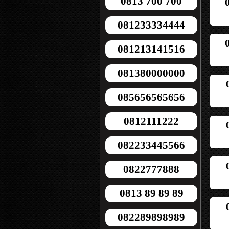
0813 700 700
081233334444
081213141516
081380000000
085656565656
0812111222
082233445566
0822777888
0813 89 89 89
082289898989