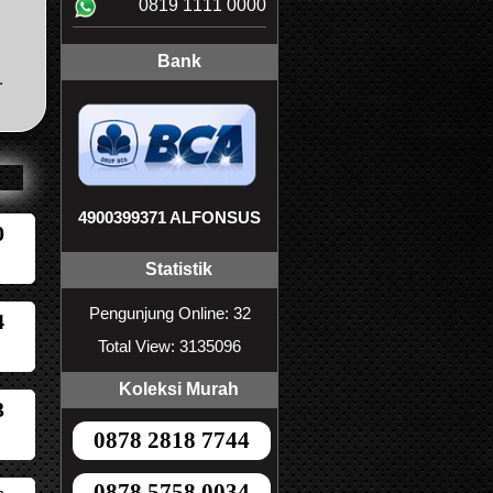
0819 1111 0000
Bank
.
4900399371 ALFONSUS
0
Statistik
Pengunjung Online: 32
4
Total View: 3135096
Koleksi Murah
3
0878 2818 7744
0878 5758 0034