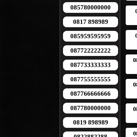
085780000000
0817 898989
085959595959
087722222222
0
087733333333
087755555555
0
087766666666
087780000000
0
0819 898989
0
0822882288