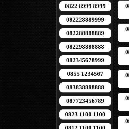
0
0822 8999 8999
082228889999
0
082288888889
082298888888
0
082345678999
0855 1234567
0
083838888888
0
087723456789
0823 1100 1100
0
0812 1100 1100