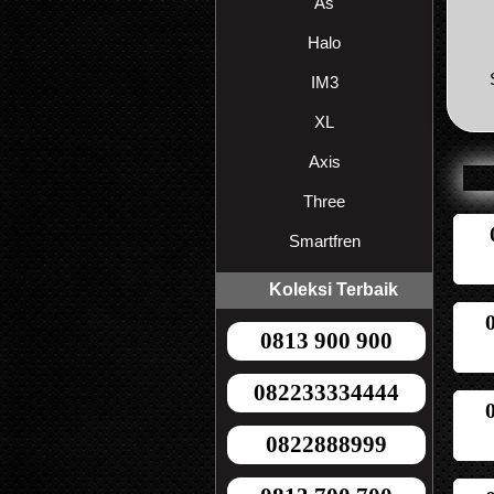
As
Halo
IM3
XL
Axis
Three
Smartfren
Koleksi Terbaik
0813 900 900
082233334444
0822888999