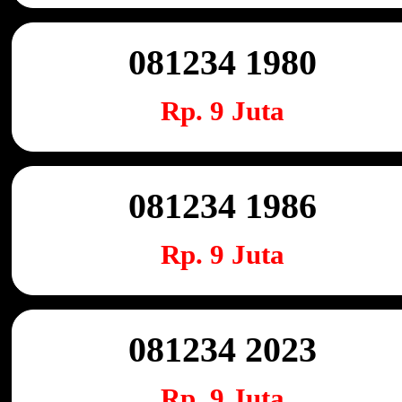
081234 1980
Rp. 9 Juta
081234 1986
Rp. 9 Juta
081234 2023
Rp. 9 Juta