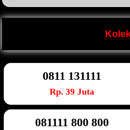
Kolek
0811 131111
Rp. 39 Juta
081111 800 800