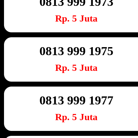
0813 999 1973
Rp. 5 Juta
0813 999 1975
Rp. 5 Juta
0813 999 1977
Rp. 5 Juta