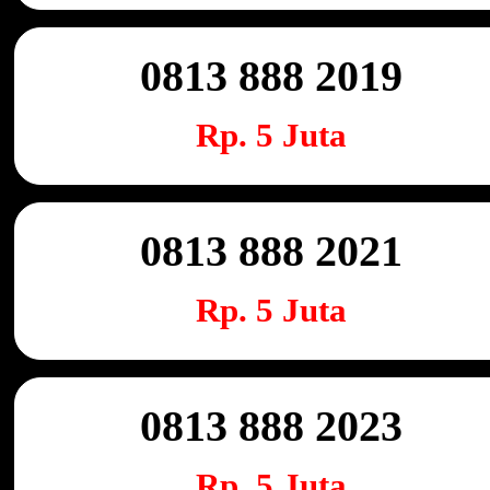
0813 888 2019
Rp. 5 Juta
0813 888 2021
Rp. 5 Juta
0813 888 2023
Rp. 5 Juta