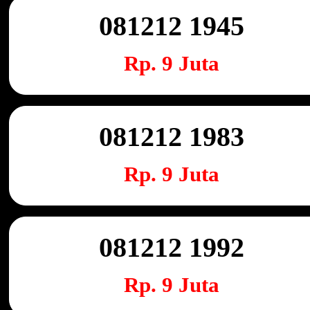
081212 1945
Rp. 9 Juta
081212 1983
Rp. 9 Juta
081212 1992
Rp. 9 Juta