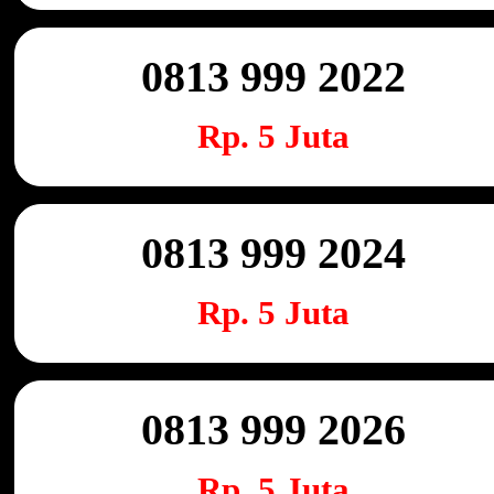
0813 999 2022
Rp. 5 Juta
0813 999 2024
Rp. 5 Juta
0813 999 2026
Rp. 5 Juta