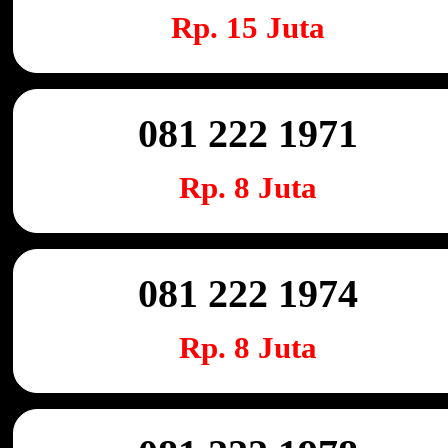
Rp. 15 Juta
081 222 1971
Rp. 8 Juta
081 222 1974
Rp. 8 Juta