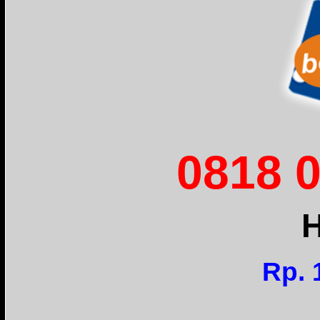
0818
0
H
Rp. 