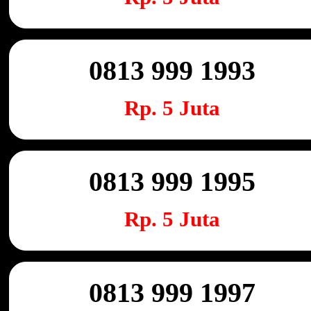
0813 999 1993
Rp. 5 Juta
0813 999 1995
Rp. 5 Juta
0813 999 1997