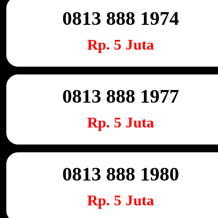
0813 888 1974
Rp. 5 Juta
0813 888 1977
Rp. 5 Juta
0813 888 1980
Rp. 5 Juta