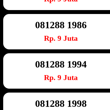
081288 1986
Rp. 9 Juta
081288 1994
Rp. 9 Juta
081288 1998