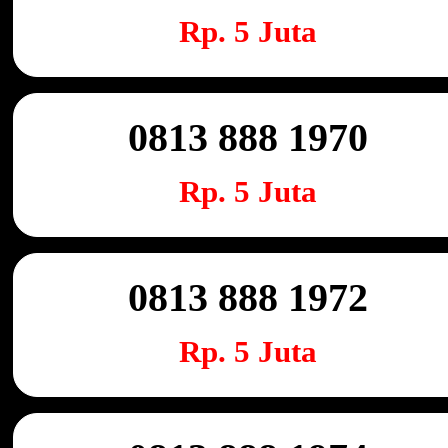
Rp. 5 Juta
0813 888 1970
Rp. 5 Juta
0813 888 1972
Rp. 5 Juta