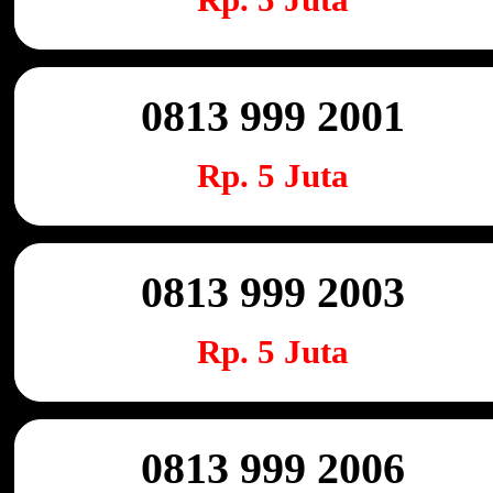
0813 999 2001
Rp. 5 Juta
0813 999 2003
Rp. 5 Juta
0813 999 2006