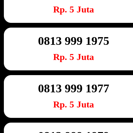
Rp. 5 Juta
0813 999 1975
Rp. 5 Juta
0813 999 1977
Rp. 5 Juta