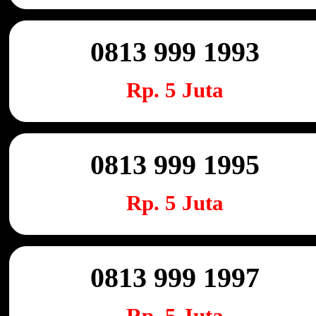
0813 999 1993
Rp. 5 Juta
0813 999 1995
Rp. 5 Juta
0813 999 1997
Rp. 5 Juta