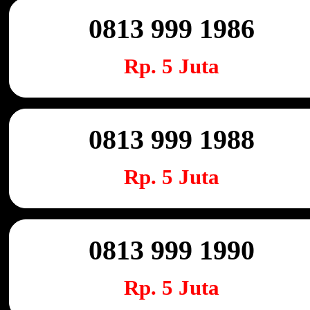
0813 999 1986
Rp. 5 Juta
0813 999 1988
Rp. 5 Juta
0813 999 1990
Rp. 5 Juta