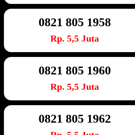
0821 805 1958
Rp. 5,5 Juta
0821 805 1960
Rp. 5,5 Juta
0821 805 1962
Rp. 5,5 Juta