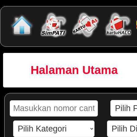
Halaman Utama