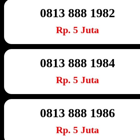
0813 888 1982
Rp. 5 Juta
0813 888 1984
Rp. 5 Juta
0813 888 1986
Rp. 5 Juta