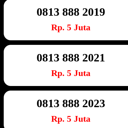
0813 888 2019
Rp. 5 Juta
0813 888 2021
Rp. 5 Juta
0813 888 2023
Rp. 5 Juta