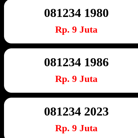
081234 1980
Rp. 9 Juta
081234 1986
Rp. 9 Juta
081234 2023
Rp. 9 Juta