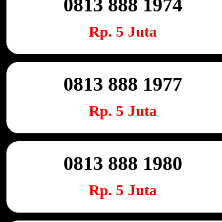
0813 888 1974
Rp. 5 Juta
0813 888 1977
Rp. 5 Juta
0813 888 1980
Rp. 5 Juta