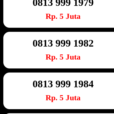
0813 999 1979
Rp. 5 Juta
0813 999 1982
Rp. 5 Juta
0813 999 1984
Rp. 5 Juta