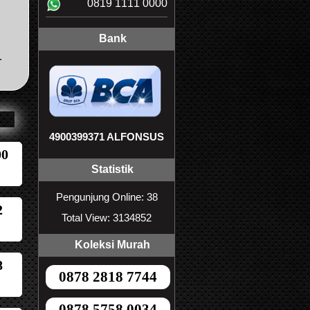
0819 1111 0000
Bank
.
4900399371 ALFONSUS
00
Statistik
Pengunjung Online: 38
2
Total View: 3134852
Koleksi Murah
8
0878 2818 7744
0878 5758 0034