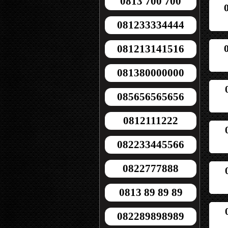
0813 700 700
081233334444
081213141516
081380000000
085656565656
0812111222
082233445566
0822777888
0813 89 89 89
082289898989