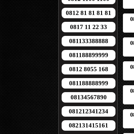
0812 81 81 81 81
0
0817 11 22 33
081133388888
0
081188899999
0
0812 8055 168
081188888999
0
08134567890
081212341234
0
082131415161