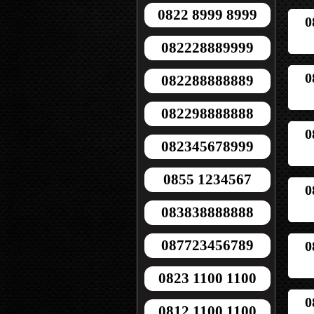
0822 8999 8999
0
082228889999
0
082288888889
082298888888
0
082345678999
0855 1234567
0
083838888888
087723456789
0
0823 1100 1100
0
0812 1100 1100