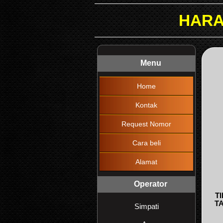
HARAP DIBACA !!!
Menu
Home
Kontak
Request Nomor
Cara beli
Alamat
Operator
T
T
Simpati