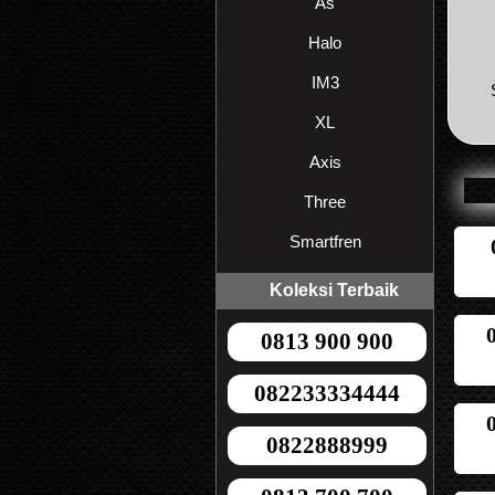
As
Halo
IM3
XL
Axis
Three
Smartfren
Koleksi Terbaik
0813 900 900
082233334444
0822888999