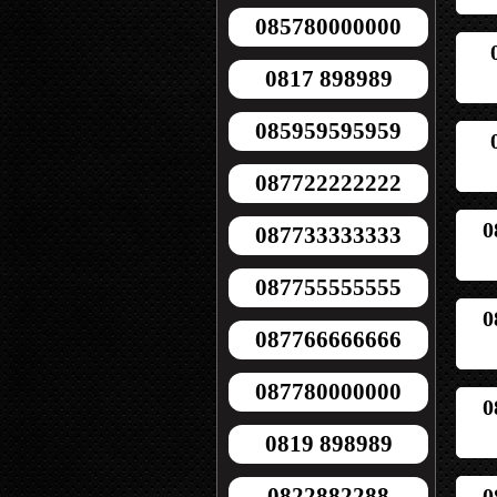
085780000000
0817 898989
085959595959
087722222222
0
087733333333
087755555555
0
087766666666
087780000000
0
0819 898989
0822882288
0