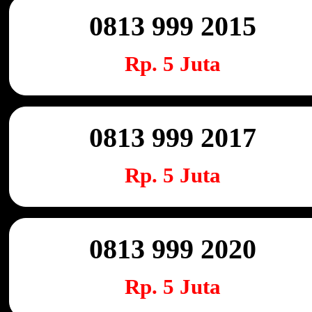
0813 999 2015
Rp. 5 Juta
0813 999 2017
Rp. 5 Juta
0813 999 2020
Rp. 5 Juta