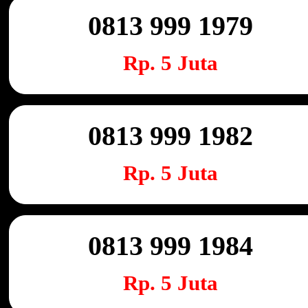
0813 999 1979
Rp. 5 Juta
0813 999 1982
Rp. 5 Juta
0813 999 1984
Rp. 5 Juta