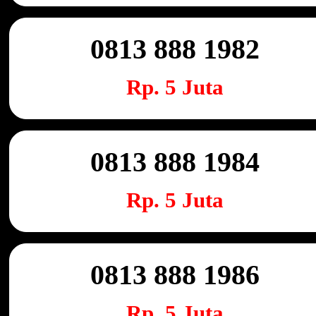
0813 888 1982
Rp. 5 Juta
0813 888 1984
Rp. 5 Juta
0813 888 1986
Rp. 5 Juta