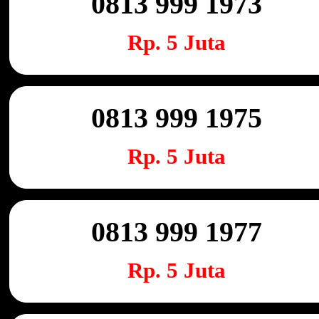
0813 999 1973
Rp. 5 Juta
0813 999 1975
Rp. 5 Juta
0813 999 1977
Rp. 5 Juta