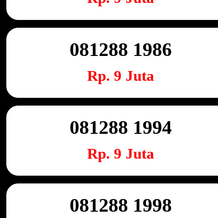
081288 1986
Rp. 9 Juta
081288 1994
Rp. 9 Juta
081288 1998