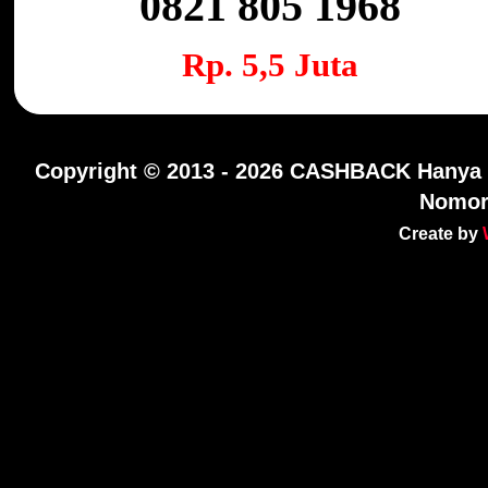
0821 805 1968
Rp. 5,5 Juta
Copyright © 2013 - 2026 CASHBACK Hanya d
Nomor 
Create by