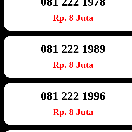
081 222 1978
Rp. 8 Juta
081 222 1989
Rp. 8 Juta
081 222 1996
Rp. 8 Juta