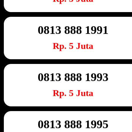
0813 888 1991
Rp. 5 Juta
0813 888 1993
Rp. 5 Juta
0813 888 1995