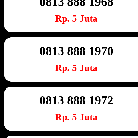
0813 888 1968
Rp. 5 Juta
0813 888 1970
Rp. 5 Juta
0813 888 1972
Rp. 5 Juta