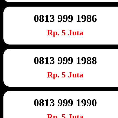
0813 999 1986
Rp. 5 Juta
0813 999 1988
Rp. 5 Juta
0813 999 1990
Rp. 5 Juta