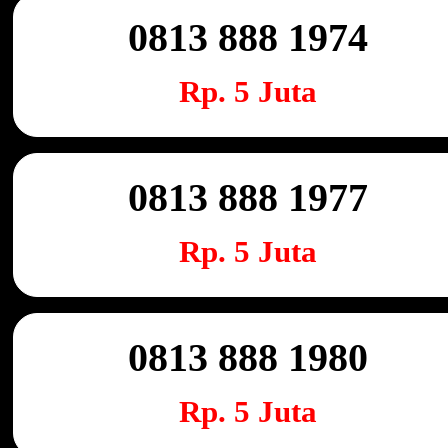
0813 888 1974
Rp. 5 Juta
0813 888 1977
Rp. 5 Juta
0813 888 1980
Rp. 5 Juta