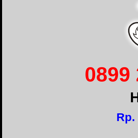
0899
H
Rp.