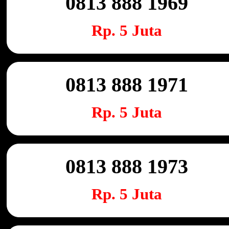
0813 888 1969
Rp. 5 Juta
0813 888 1971
Rp. 5 Juta
0813 888 1973
Rp. 5 Juta