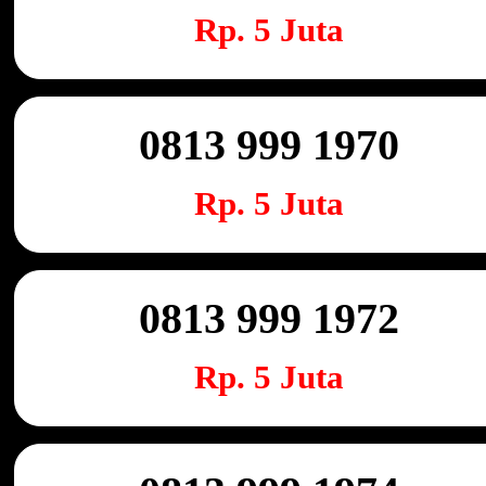
Rp. 5 Juta
0813 999 1970
Rp. 5 Juta
0813 999 1972
Rp. 5 Juta