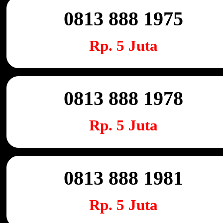
0813 888 1975
Rp. 5 Juta
0813 888 1978
Rp. 5 Juta
0813 888 1981
Rp. 5 Juta