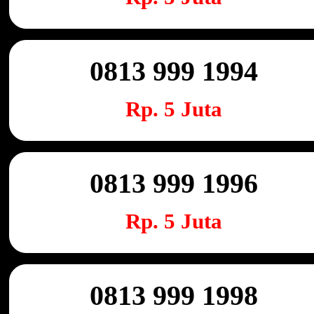
0813 999 1994
Rp. 5 Juta
0813 999 1996
Rp. 5 Juta
0813 999 1998