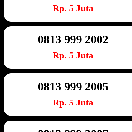
Rp. 5 Juta
0813 999 2002
Rp. 5 Juta
0813 999 2005
Rp. 5 Juta