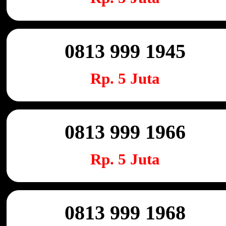
0813 999 1945
Rp. 5 Juta
0813 999 1966
Rp. 5 Juta
0813 999 1968