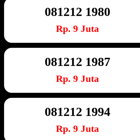
081212 1980
Rp. 9 Juta
081212 1987
Rp. 9 Juta
081212 1994
Rp. 9 Juta