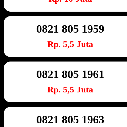
0821 805 1959
Rp. 5,5 Juta
0821 805 1961
Rp. 5,5 Juta
0821 805 1963