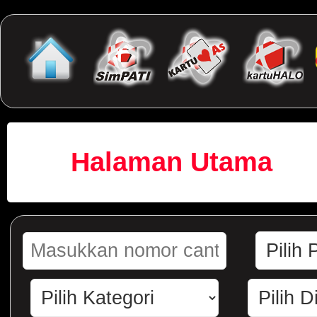
Halaman Utama