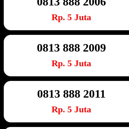
0813 888 2006
Rp. 5 Juta
0813 888 2009
Rp. 5 Juta
0813 888 2011
Rp. 5 Juta