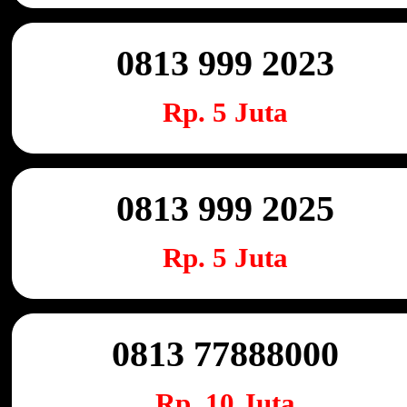
0813 999 2023
Rp. 5 Juta
0813 999 2025
Rp. 5 Juta
0813 77888000
Rp. 10 Juta