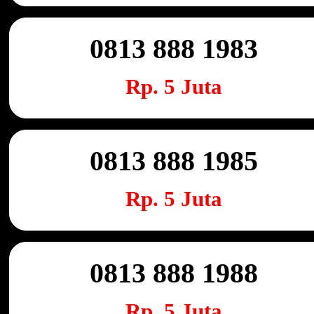
0813 888 1983
Rp. 5 Juta
0813 888 1985
Rp. 5 Juta
0813 888 1988
Rp. 5 Juta