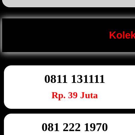
Kolek
0811 131111
Rp. 39 Juta
081 222 1970