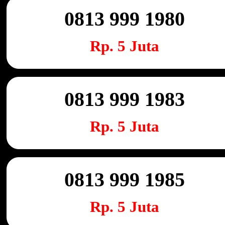
0813 999 1980
Rp. 5 Juta
0813 999 1983
Rp. 5 Juta
0813 999 1985
Rp. 5 Juta