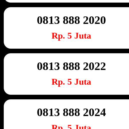
0813 888 2020
Rp. 5 Juta
0813 888 2022
Rp. 5 Juta
0813 888 2024
Rp. 5 Juta