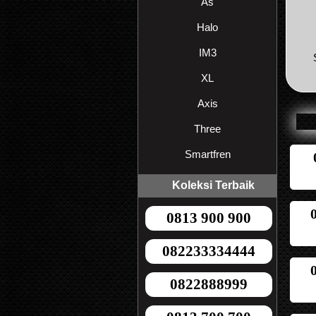
As
Halo
IM3
XL
Axis
Three
Smartfren
Koleksi Terbaik
0813 900 900
082233334444
0822888999