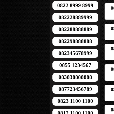
0822 8999 8999
0
082228889999
0
082288888889
082298888888
0
082345678999
0855 1234567
0
083838888888
087723456789
0
0823 1100 1100
0
0812 1100 1100