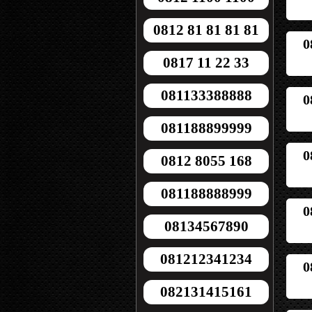
0812 81 81 81 81
0
0817 11 22 33
081133388888
0
081188899999
0
0812 8055 168
081188888999
0
08134567890
081212341234
0
082131415161