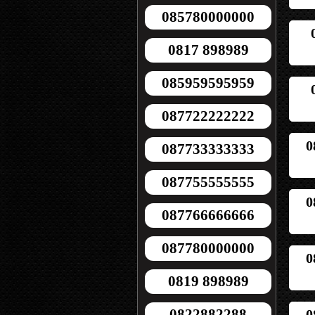
085780000000
0817 898989
085959595959
087722222222
0
087733333333
087755555555
0
087766666666
087780000000
0
0819 898989
0822882288
0