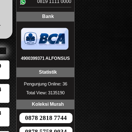
0819 1111 0000
Bank
.
4900399371 ALFONSUS
0
Statistik
Pengunjung Online: 36
4
Total View: 3135190
Koleksi Murah
3
0878 2818 7744
0878 5758 0034