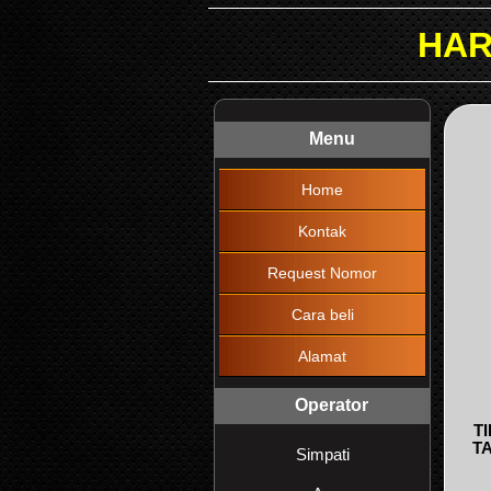
HARAP DIBACA !
Menu
Home
Kontak
Request Nomor
Cara beli
Alamat
Operator
T
T
Simpati