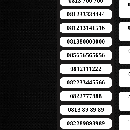
0813 700 700
081233334444
081213141516
081380000000
085656565656
0812111222
082233445566
0822777888
0813 89 89 89
082289898989