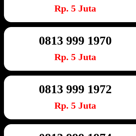
Rp. 5 Juta
0813 999 1970
Rp. 5 Juta
0813 999 1972
Rp. 5 Juta