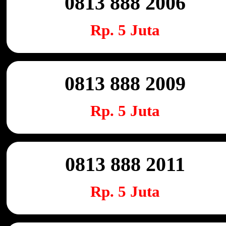
0813 888 2006
Rp. 5 Juta
0813 888 2009
Rp. 5 Juta
0813 888 2011
Rp. 5 Juta