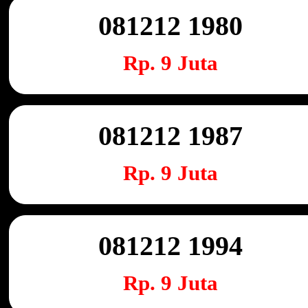
081212 1980
Rp. 9 Juta
081212 1987
Rp. 9 Juta
081212 1994
Rp. 9 Juta