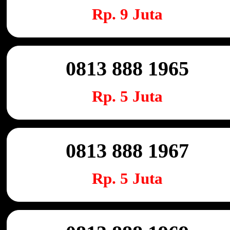
Rp. 9 Juta
0813 888 1965
Rp. 5 Juta
0813 888 1967
Rp. 5 Juta