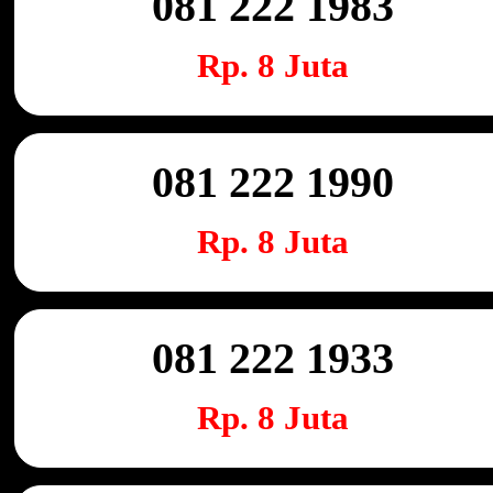
081 222 1983
Rp. 8 Juta
081 222 1990
Rp. 8 Juta
081 222 1933
Rp. 8 Juta