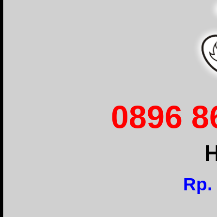
0896
8
H
Rp.