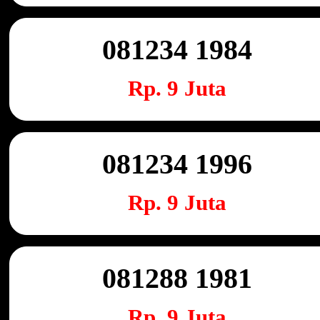
081234 1984
Rp. 9 Juta
081234 1996
Rp. 9 Juta
081288 1981
Rp. 9 Juta