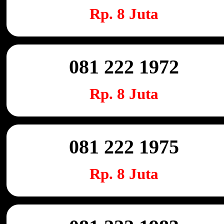
Rp. 8 Juta
081 222 1972
Rp. 8 Juta
081 222 1975
Rp. 8 Juta