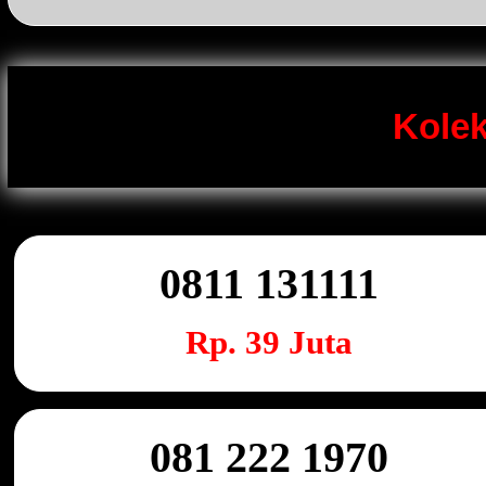
Kolek
0811 131111
Rp. 39 Juta
081 222 1970