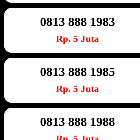
0813 888 1983
Rp. 5 Juta
0813 888 1985
Rp. 5 Juta
0813 888 1988
Rp. 5 Juta