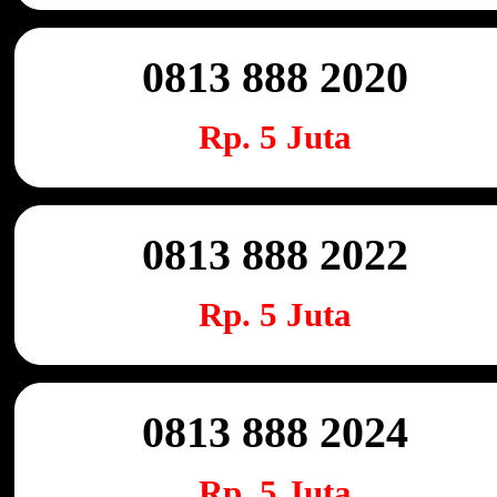
0813 888 2020
Rp. 5 Juta
0813 888 2022
Rp. 5 Juta
0813 888 2024
Rp. 5 Juta