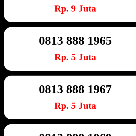
Rp. 9 Juta
0813 888 1965
Rp. 5 Juta
0813 888 1967
Rp. 5 Juta