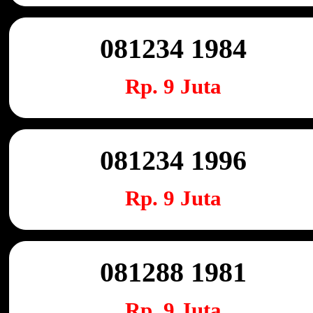
081234 1984
Rp. 9 Juta
081234 1996
Rp. 9 Juta
081288 1981
Rp. 9 Juta