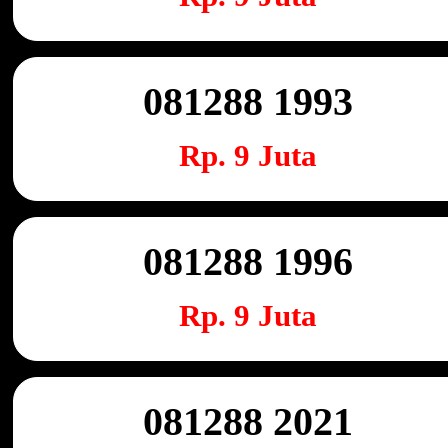
081288 1993
Rp. 9 Juta
081288 1996
Rp. 9 Juta
081288 2021