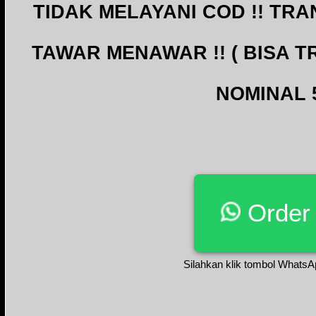
TIDAK MELAYANI COD !! TRA
TAWAR MENAWAR !! ( BISA 
NOMINAL 5
Order 
Silahkan klik tombol WhatsA