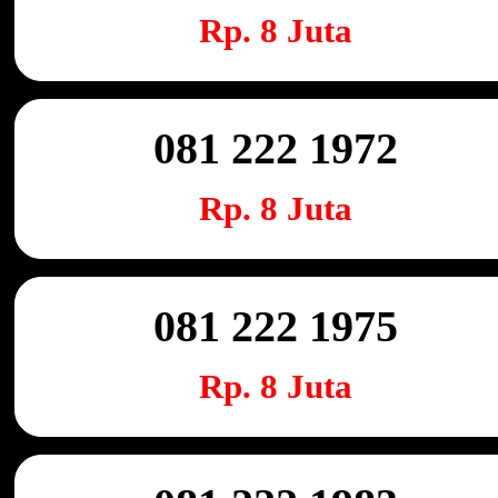
Rp. 8 Juta
081 222 1972
Rp. 8 Juta
081 222 1975
Rp. 8 Juta