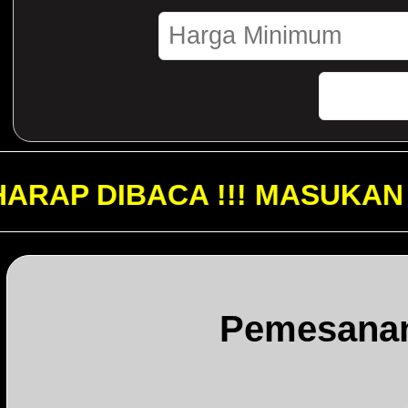
DIBACA !!! MASUKAN NOMOR
Pemesanan