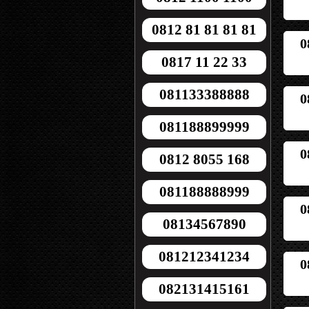
0812 81 81 81 81
0
0817 11 22 33
081133388888
0
081188899999
0
0812 8055 168
081188888999
0
08134567890
081212341234
0
082131415161