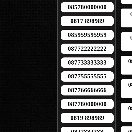
085780000000
0817 898989
085959595959
087722222222
0
087733333333
087755555555
0
087766666666
087780000000
0
0819 898989
0822882288
0