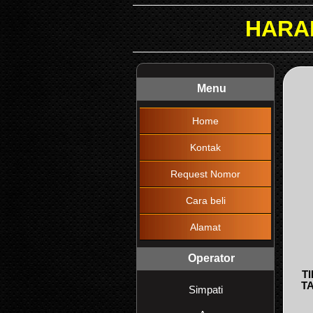
HARAP DIBACA !!!
Menu
Home
Kontak
Request Nomor
Cara beli
Alamat
Operator
T
T
Simpati