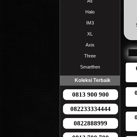
As
Halo
IM3
XL
Axis
Three
Smartfren
Koleksi Terbaik
0813 900 900
082233334444
0822888999