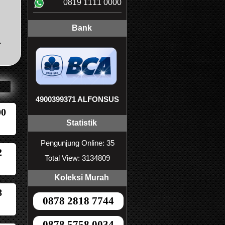
0819 1111 0000
Bank
.
4900399371 ALFONSUS
00
Statistik
Pengunjung Online: 35
2
Total View: 3134809
Koleksi Murah
8
0878 2818 7744
0878 5758 0034