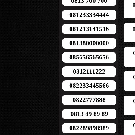
0813 700 700
081233334444
081213141516
081380000000
085656565656
0812111222
082233445566
0822777888
0813 89 89 89
082289898989