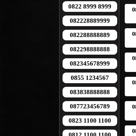
0822 8999 8999
0
082228889999
0
082288888889
082298888888
0
082345678999
0855 1234567
0
083838888888
087723456789
0
0823 1100 1100
0
0812 1100 1100