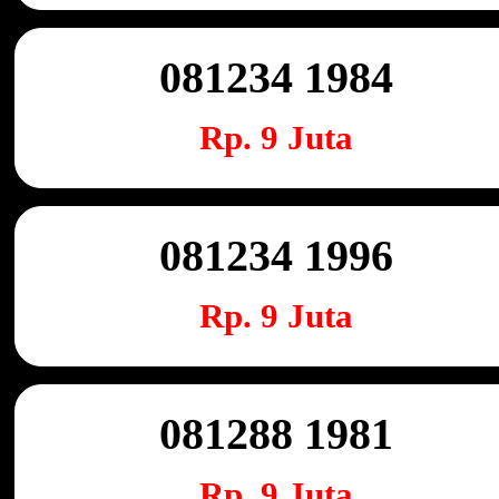
081234 1984
Rp. 9 Juta
081234 1996
Rp. 9 Juta
081288 1981
Rp. 9 Juta