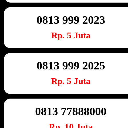
0813 999 2023
Rp. 5 Juta
0813 999 2025
Rp. 5 Juta
0813 77888000
Rp. 10 Juta