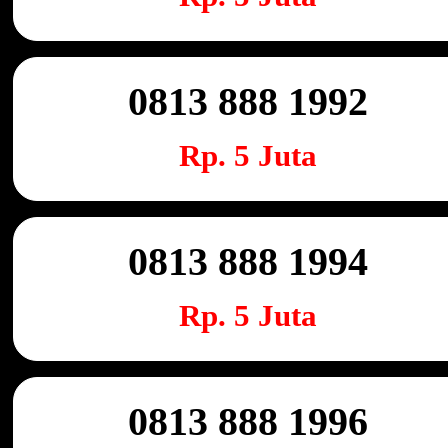
0813 888 1992
Rp. 5 Juta
0813 888 1994
Rp. 5 Juta
0813 888 1996