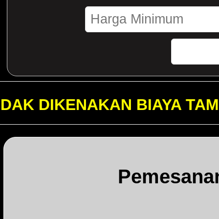
KENAKAN BIAYA TAMBAHAN T
Pemesanan