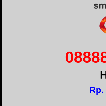
0888
H
Rp.