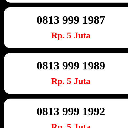
0813 999 1987
Rp. 5 Juta
0813 999 1989
Rp. 5 Juta
0813 999 1992
Rp. 5 Juta