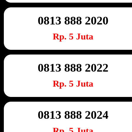
0813 888 2020
Rp. 5 Juta
0813 888 2022
Rp. 5 Juta
0813 888 2024
Rp. 5 Juta