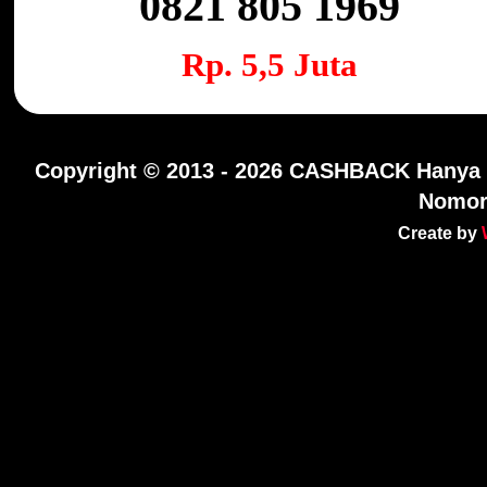
0821 805 1969
Rp. 5,5 Juta
Copyright © 2013 - 2026 CASHBACK Hanya d
Nomor 
Create by