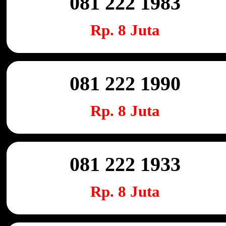
081 222 1983
Rp. 8 Juta
081 222 1990
Rp. 8 Juta
081 222 1933
Rp. 8 Juta