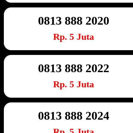
0813 888 2020
Rp. 5 Juta
0813 888 2022
Rp. 5 Juta
0813 888 2024
Rp. 5 Juta