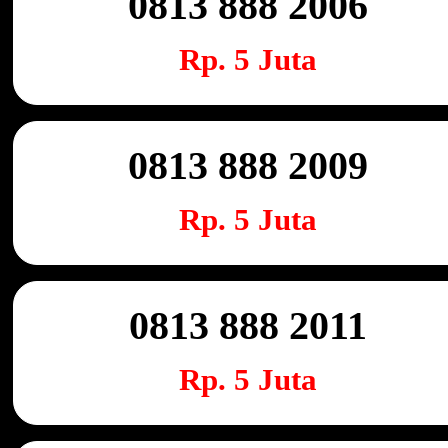
0813 888 2006
Rp. 5 Juta
0813 888 2009
Rp. 5 Juta
0813 888 2011
Rp. 5 Juta