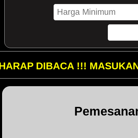
DIBACA !!! MASUKAN NOMO
Pemesanan