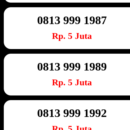
0813 999 1987
Rp. 5 Juta
0813 999 1989
Rp. 5 Juta
0813 999 1992
Rp. 5 Juta