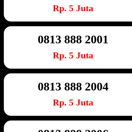
Rp. 5 Juta
0813 888 2001
Rp. 5 Juta
0813 888 2004
Rp. 5 Juta