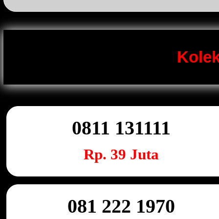
Kolek
0811 131111
Rp. 39 Juta
081 222 1970