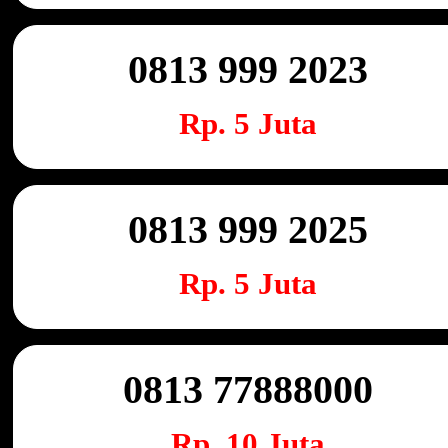
0813 999 2023
Rp. 5 Juta
0813 999 2025
Rp. 5 Juta
0813 77888000
Rp. 10 Juta