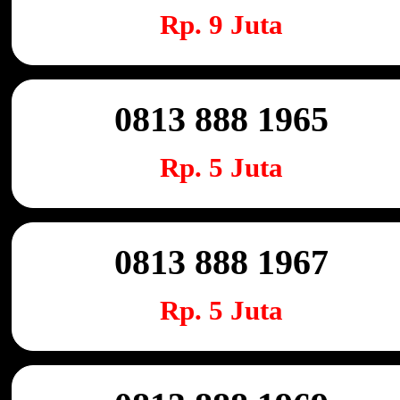
Rp. 9 Juta
0813 888 1965
Rp. 5 Juta
0813 888 1967
Rp. 5 Juta