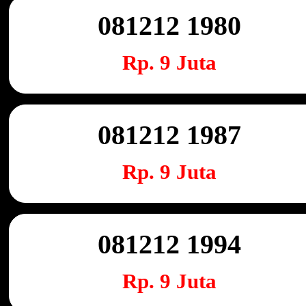
081212 1980
Rp. 9 Juta
081212 1987
Rp. 9 Juta
081212 1994
Rp. 9 Juta