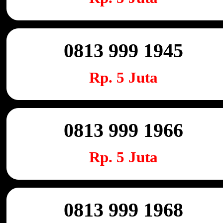
0813 999 1945
Rp. 5 Juta
0813 999 1966
Rp. 5 Juta
0813 999 1968