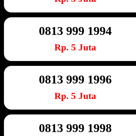
0813 999 1994
Rp. 5 Juta
0813 999 1996
Rp. 5 Juta
0813 999 1998