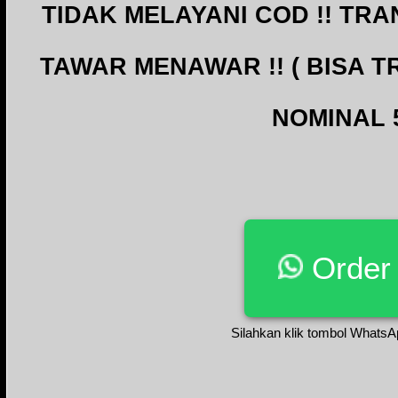
TIDAK MELAYANI COD !! TRA
TAWAR MENAWAR !! ( BISA 
NOMINAL 5
Order 
Silahkan klik tombol WhatsA