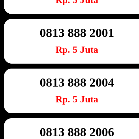
0813 888 2001
Rp. 5 Juta
0813 888 2004
Rp. 5 Juta
0813 888 2006