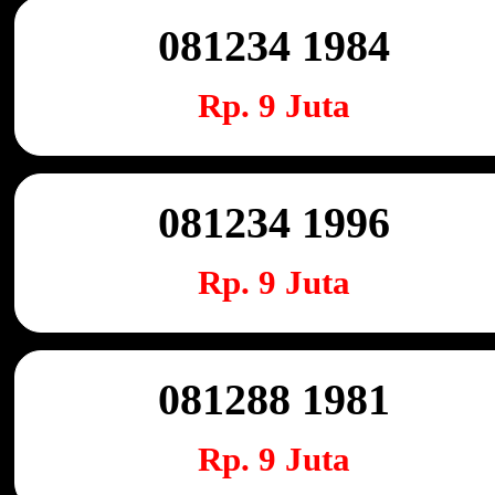
081234 1984
Rp. 9 Juta
081234 1996
Rp. 9 Juta
081288 1981
Rp. 9 Juta