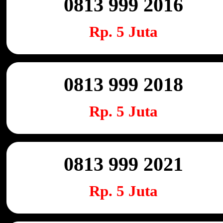
0813 999 2016
Rp. 5 Juta
0813 999 2018
Rp. 5 Juta
0813 999 2021
Rp. 5 Juta