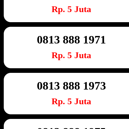
Rp. 5 Juta
0813 888 1971
Rp. 5 Juta
0813 888 1973
Rp. 5 Juta