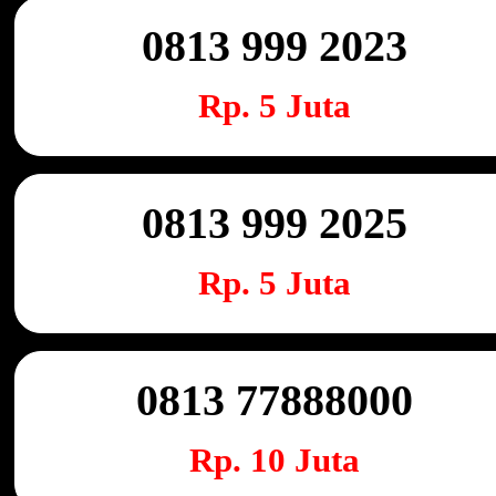
0813 999 2023
Rp. 5 Juta
0813 999 2025
Rp. 5 Juta
0813 77888000
Rp. 10 Juta