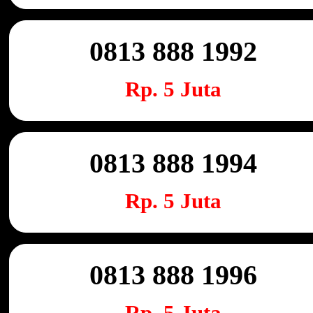
0813 888 1992
Rp. 5 Juta
0813 888 1994
Rp. 5 Juta
0813 888 1996
Rp. 5 Juta