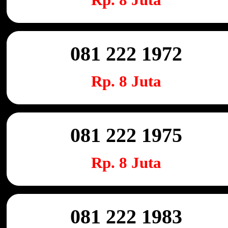
081 222 1972
Rp. 8 Juta
081 222 1975
Rp. 8 Juta
081 222 1983