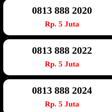
0813 888 2020
Rp. 5 Juta
0813 888 2022
Rp. 5 Juta
0813 888 2024
Rp. 5 Juta