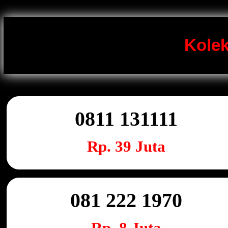
Kolek
0811 131111
Rp. 39 Juta
081 222 1970
Rp. 8 Juta