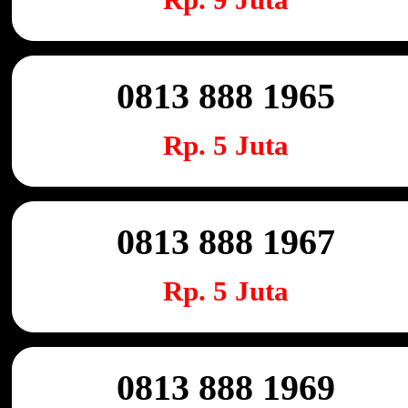
0813 888 1965
Rp. 5 Juta
0813 888 1967
Rp. 5 Juta
0813 888 1969