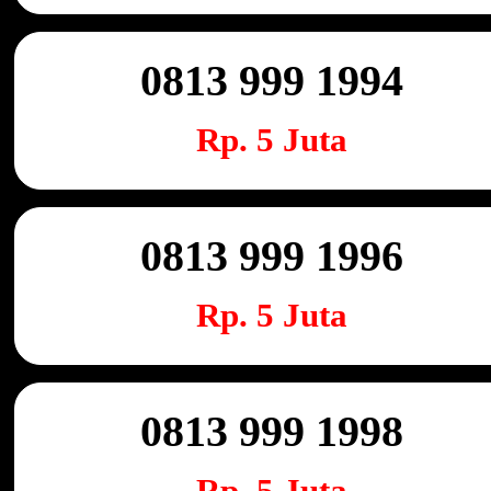
0813 999 1994
Rp. 5 Juta
0813 999 1996
Rp. 5 Juta
0813 999 1998
Rp. 5 Juta