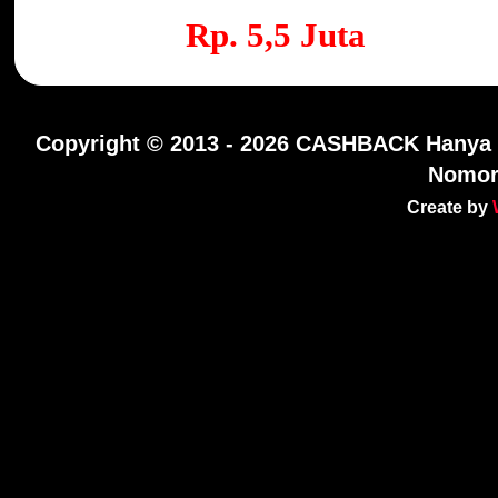
Rp. 5,5 Juta
Copyright © 2013 - 2026 CASHBACK Hanya d
Nomor 
Create by