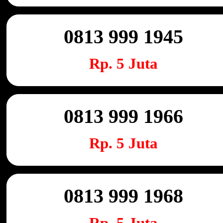
0813 999 1945
Rp. 5 Juta
0813 999 1966
Rp. 5 Juta
0813 999 1968
Rp. 5 Juta