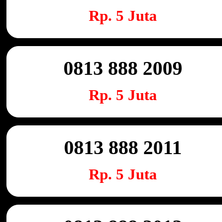
Rp. 5 Juta
0813 888 2009
Rp. 5 Juta
0813 888 2011
Rp. 5 Juta