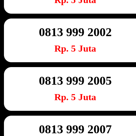
0813 999 2002
Rp. 5 Juta
0813 999 2005
Rp. 5 Juta
0813 999 2007