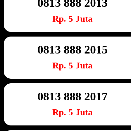
0813 888 2013
Rp. 5 Juta
0813 888 2015
Rp. 5 Juta
0813 888 2017
Rp. 5 Juta