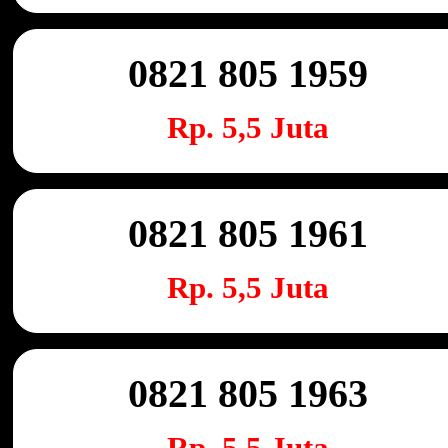
0821 805 1959
Rp. 5,5 Juta
0821 805 1961
Rp. 5,5 Juta
0821 805 1963
Rp. 5,5 Juta