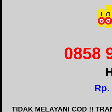
0858
H
Rp.
TIDAK MELAYANI COD !! TRA