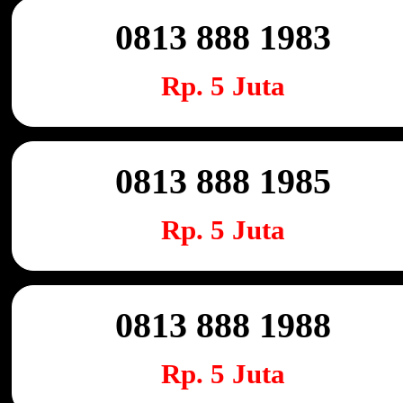
0813 888 1983
Rp. 5 Juta
0813 888 1985
Rp. 5 Juta
0813 888 1988
Rp. 5 Juta