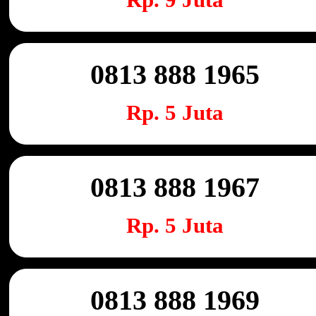
0813 888 1965
Rp. 5 Juta
0813 888 1967
Rp. 5 Juta
0813 888 1969