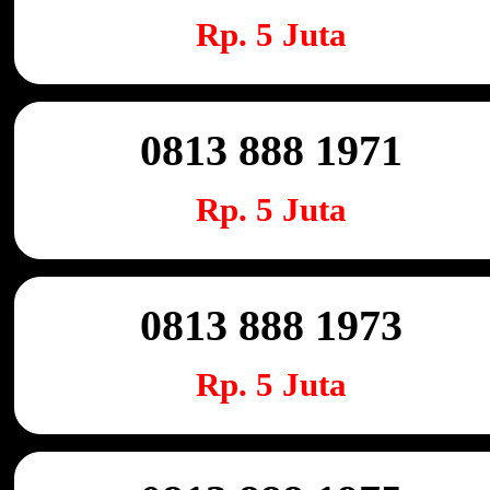
Rp. 5 Juta
0813 888 1971
Rp. 5 Juta
0813 888 1973
Rp. 5 Juta