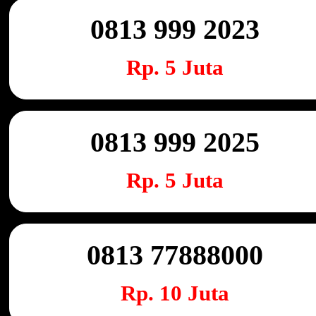
0813 999 2023
Rp. 5 Juta
0813 999 2025
Rp. 5 Juta
0813 77888000
Rp. 10 Juta