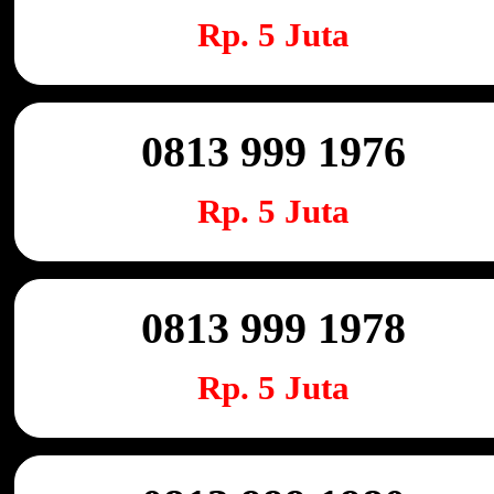
Rp. 5 Juta
0813 999 1976
Rp. 5 Juta
0813 999 1978
Rp. 5 Juta