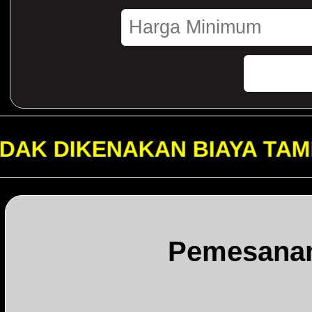
KENAKAN BIAYA TAMBAHAN T
Pemesanan