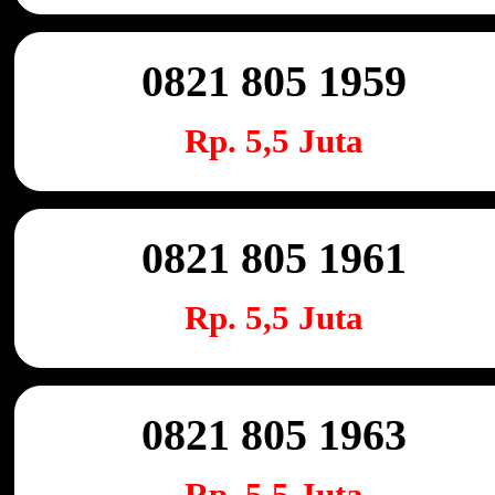
0821 805 1959
Rp. 5,5 Juta
0821 805 1961
Rp. 5,5 Juta
0821 805 1963
Rp. 5,5 Juta