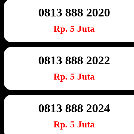
0813 888 2020
Rp. 5 Juta
0813 888 2022
Rp. 5 Juta
0813 888 2024
Rp. 5 Juta