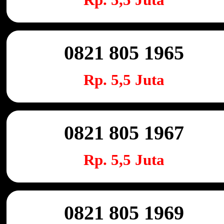
0821 805 1965
Rp. 5,5 Juta
0821 805 1967
Rp. 5,5 Juta
0821 805 1969