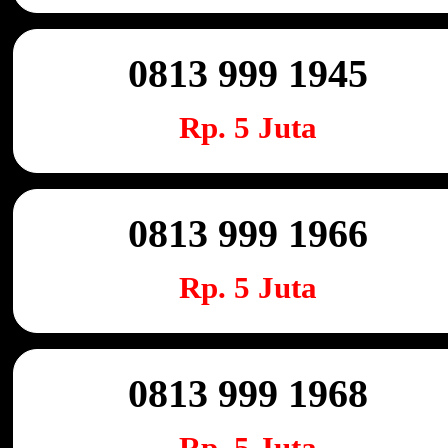
0813 999 1945
Rp. 5 Juta
0813 999 1966
Rp. 5 Juta
0813 999 1968
Rp. 5 Juta