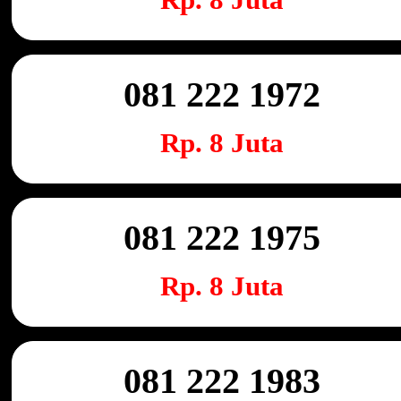
081 222 1972
Rp. 8 Juta
081 222 1975
Rp. 8 Juta
081 222 1983