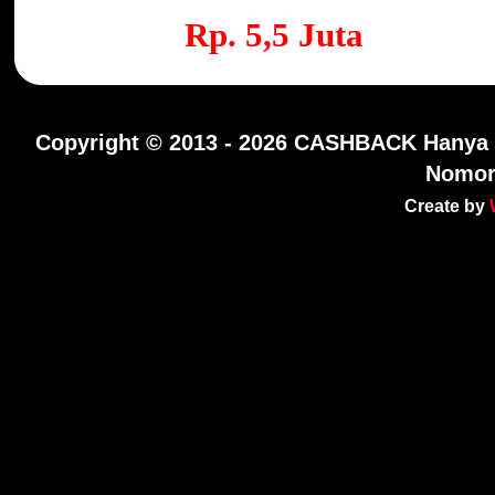
Rp. 5,5 Juta
Copyright © 2013 - 2026 CASHBACK Hanya d
Nomor 
Create by