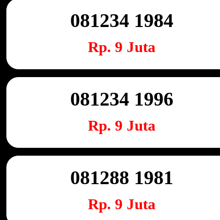
081234 1984
Rp. 9 Juta
081234 1996
Rp. 9 Juta
081288 1981
Rp. 9 Juta