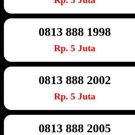
0813 888 1998
Rp. 5 Juta
0813 888 2002
Rp. 5 Juta
0813 888 2005