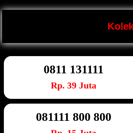
Kolek
0811 131111
Rp. 39 Juta
081111 800 800
Rp. 15 Juta