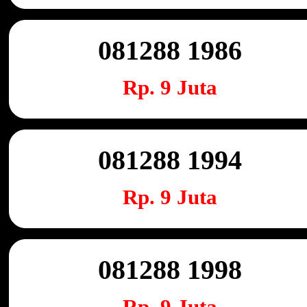
081288 1986
Rp. 9 Juta
081288 1994
Rp. 9 Juta
081288 1998
Rp. 9 Juta