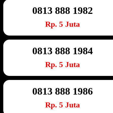
0813 888 1982
Rp. 5 Juta
0813 888 1984
Rp. 5 Juta
0813 888 1986
Rp. 5 Juta