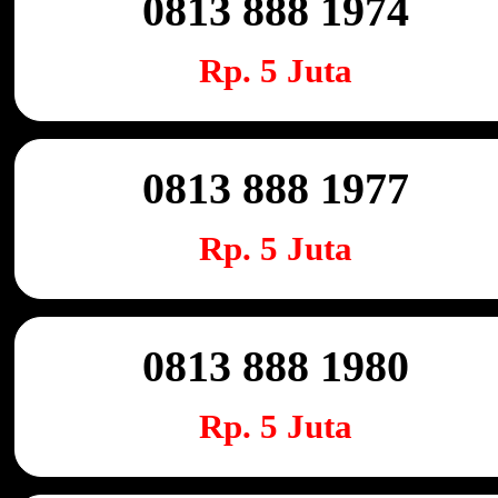
0813 888 1974
Rp. 5 Juta
0813 888 1977
Rp. 5 Juta
0813 888 1980
Rp. 5 Juta