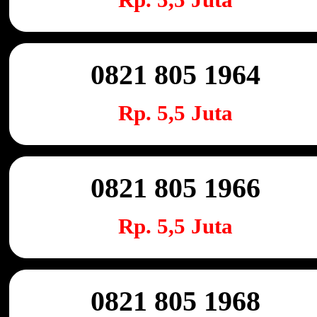
0821 805 1964
Rp. 5,5 Juta
0821 805 1966
Rp. 5,5 Juta
0821 805 1968