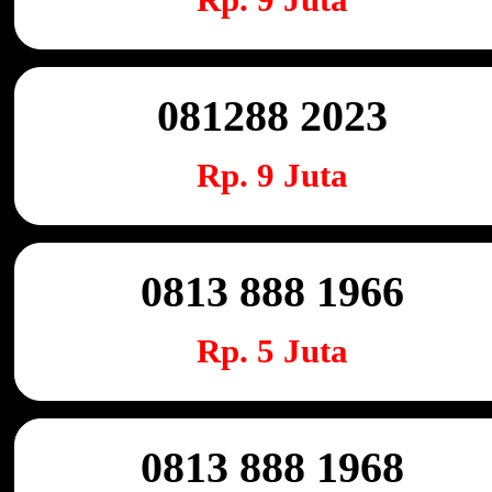
081288 2023
Rp. 9 Juta
0813 888 1966
Rp. 5 Juta
0813 888 1968