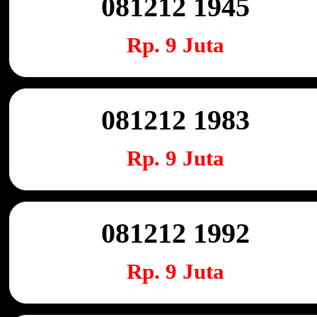
081212 1945
Rp. 9 Juta
081212 1983
Rp. 9 Juta
081212 1992
Rp. 9 Juta