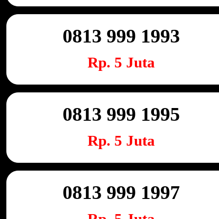
0813 999 1993
Rp. 5 Juta
0813 999 1995
Rp. 5 Juta
0813 999 1997
Rp. 5 Juta