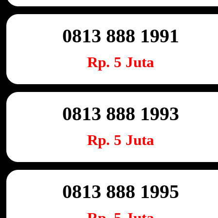
0813 888 1991
Rp. 5 Juta
0813 888 1993
Rp. 5 Juta
0813 888 1995
Rp. 5 Juta