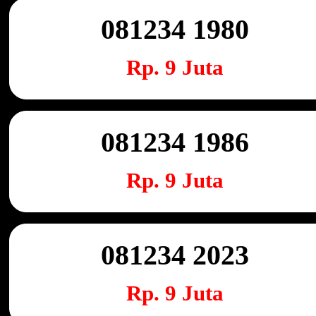
081234 1980
Rp. 9 Juta
081234 1986
Rp. 9 Juta
081234 2023
Rp. 9 Juta