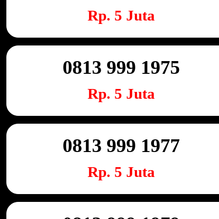
Rp. 5 Juta
0813 999 1975
Rp. 5 Juta
0813 999 1977
Rp. 5 Juta