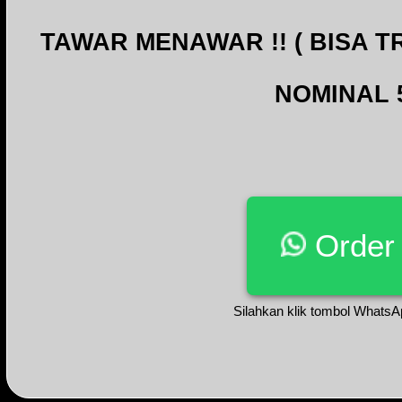
TAWAR MENAWAR !! ( BISA 
NOMINAL 5
Order 
Silahkan klik tombol WhatsA