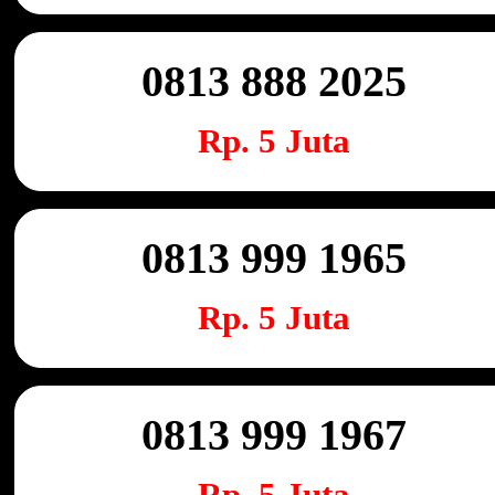
0813 888 2025
Rp. 5 Juta
0813 999 1965
Rp. 5 Juta
0813 999 1967
Rp. 5 Juta