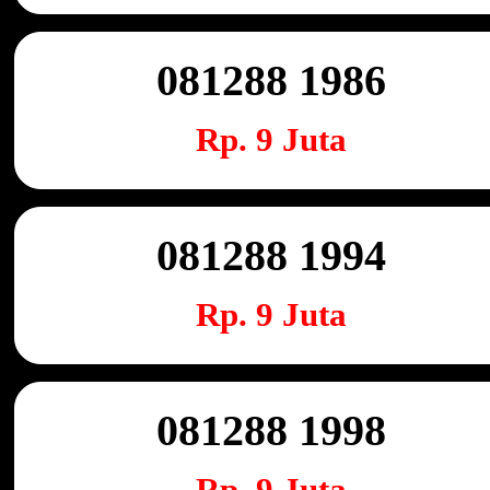
081288 1986
Rp. 9 Juta
081288 1994
Rp. 9 Juta
081288 1998
Rp. 9 Juta