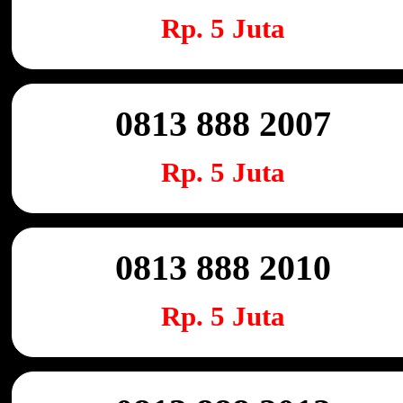
Rp. 5 Juta
0813 888 2007
Rp. 5 Juta
0813 888 2010
Rp. 5 Juta