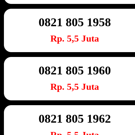
0821 805 1958
Rp. 5,5 Juta
0821 805 1960
Rp. 5,5 Juta
0821 805 1962
Rp. 5,5 Juta