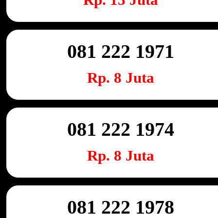
081 222 1971
Rp. 8 Juta
081 222 1974
Rp. 8 Juta
081 222 1978