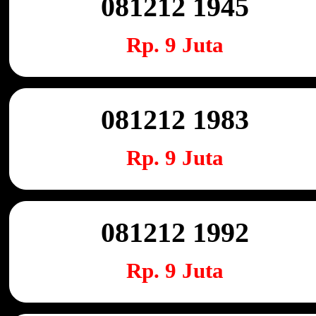
081212 1945
Rp. 9 Juta
081212 1983
Rp. 9 Juta
081212 1992
Rp. 9 Juta