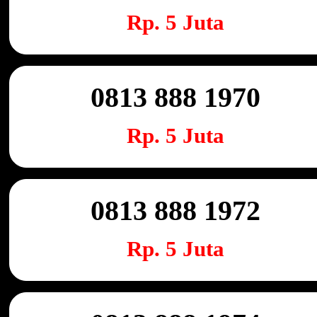
Rp. 5 Juta
0813 888 1970
Rp. 5 Juta
0813 888 1972
Rp. 5 Juta