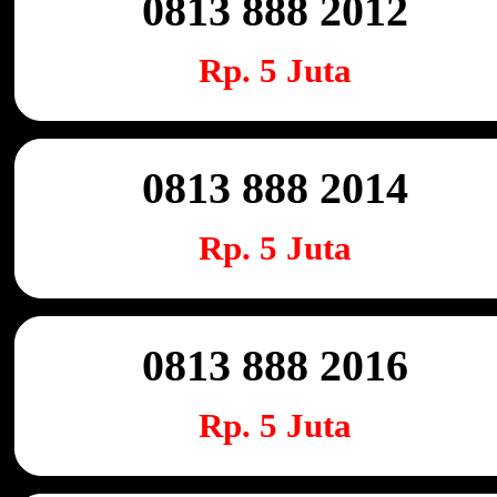
0813 888 2012
Rp. 5 Juta
0813 888 2014
Rp. 5 Juta
0813 888 2016
Rp. 5 Juta