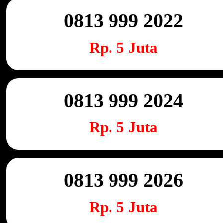
0813 999 2022
Rp. 5 Juta
0813 999 2024
Rp. 5 Juta
0813 999 2026
Rp. 5 Juta