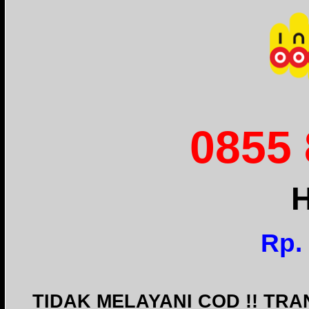
0855
H
Rp.
TIDAK MELAYANI COD !! TRA