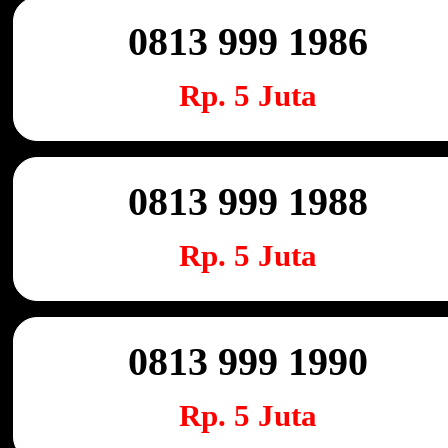
0813 999 1986
Rp. 5 Juta
0813 999 1988
Rp. 5 Juta
0813 999 1990
Rp. 5 Juta