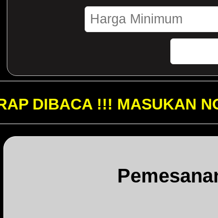
BACA !!! MASUKAN NOMOR Y
Pemesanan