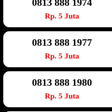
0813 888 1974
Rp. 5 Juta
0813 888 1977
Rp. 5 Juta
0813 888 1980
Rp. 5 Juta