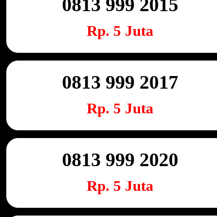
0813 999 2015
Rp. 5 Juta
0813 999 2017
Rp. 5 Juta
0813 999 2020
Rp. 5 Juta