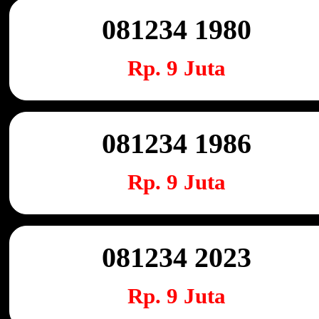
081234 1980
Rp. 9 Juta
081234 1986
Rp. 9 Juta
081234 2023
Rp. 9 Juta