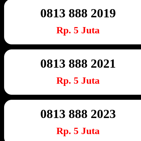
0813 888 2019
Rp. 5 Juta
0813 888 2021
Rp. 5 Juta
0813 888 2023
Rp. 5 Juta