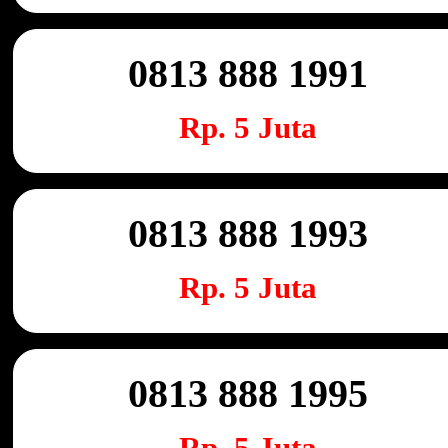
0813 888 1991
Rp. 5 Juta
0813 888 1993
Rp. 5 Juta
0813 888 1995
Rp. 5 Juta