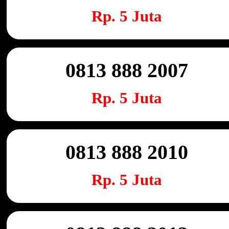
Rp. 5 Juta
0813 888 2007
Rp. 5 Juta
0813 888 2010
Rp. 5 Juta