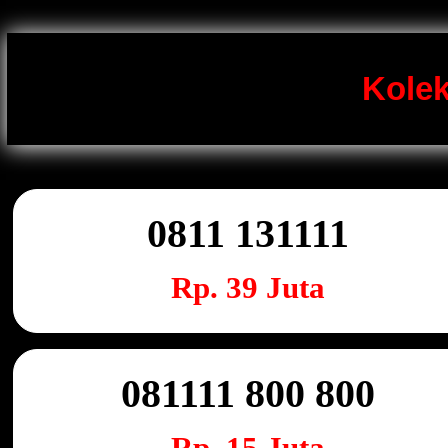
Kolek
0811 131111
Rp. 39 Juta
081111 800 800
Rp. 15 Juta