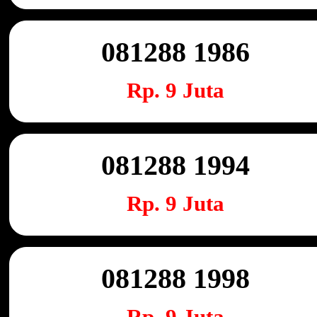
081288 1986
Rp. 9 Juta
081288 1994
Rp. 9 Juta
081288 1998
Rp. 9 Juta