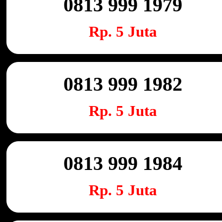
0813 999 1979
Rp. 5 Juta
0813 999 1982
Rp. 5 Juta
0813 999 1984
Rp. 5 Juta