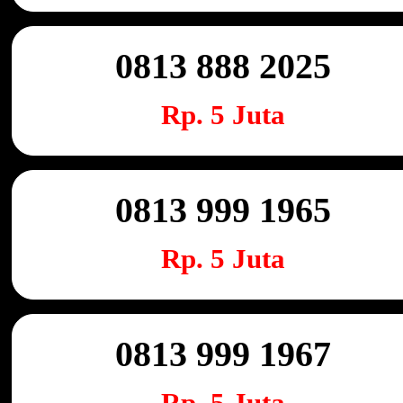
0813 888 2025
Rp. 5 Juta
0813 999 1965
Rp. 5 Juta
0813 999 1967
Rp. 5 Juta