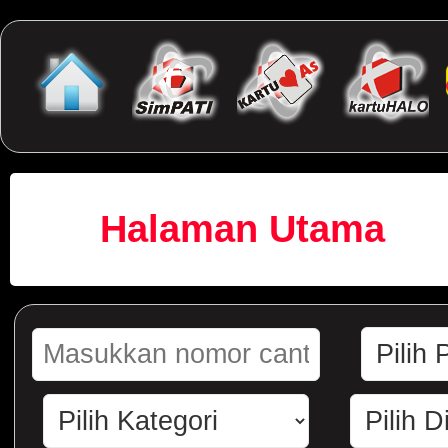
Halaman Utama