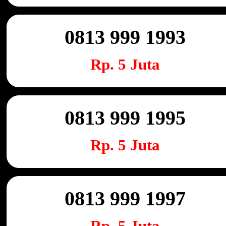
0813 999 1993
Rp. 5 Juta
0813 999 1995
Rp. 5 Juta
0813 999 1997
Rp. 5 Juta