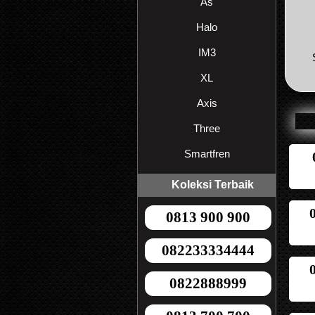
As
Halo
IM3
XL
Axis
Three
Smartfren
Koleksi Terbaik
0813 900 900
082233334444
0822888999