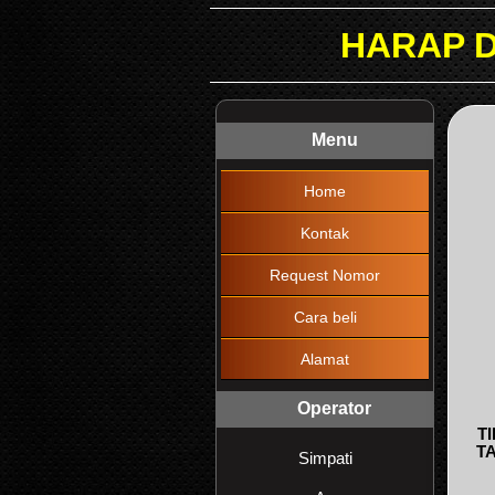
HARAP DIBACA !!! MA
Menu
Home
Kontak
Request Nomor
Cara beli
Alamat
Operator
T
T
Simpati