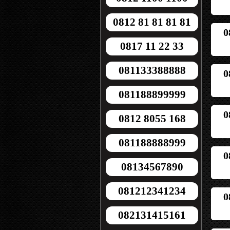
0812 81 81 81 81
0
0817 11 22 33
081133388888
0
081188899999
0
0812 8055 168
081188888999
0
08134567890
081212341234
0
082131415161