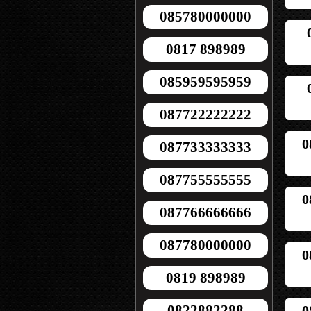
085780000000
0817 898989
085959595959
087722222222
0
087733333333
087755555555
0
087766666666
087780000000
0
0819 898989
0822882288
0