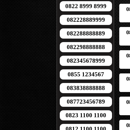
0822 8999 8999
0
082228889999
0
082288888889
082298888888
0
082345678999
0855 1234567
0
083838888888
087723456789
0
0823 1100 1100
0
0812 1100 1100