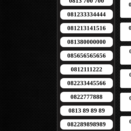
0813 700 700
081233334444
081213141516
081380000000
085656565656
0812111222
082233445566
0822777888
0813 89 89 89
082289898989