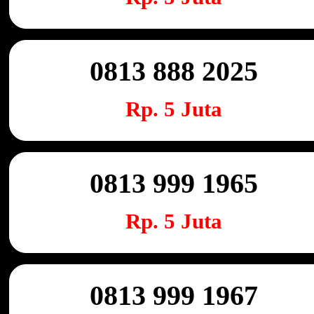
0813 888 2025
Rp. 5 Juta
0813 999 1965
Rp. 5 Juta
0813 999 1967