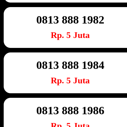
0813 888 1982
Rp. 5 Juta
0813 888 1984
Rp. 5 Juta
0813 888 1986
Rp. 5 Juta