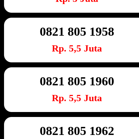
0821 805 1958
Rp. 5,5 Juta
0821 805 1960
Rp. 5,5 Juta
0821 805 1962