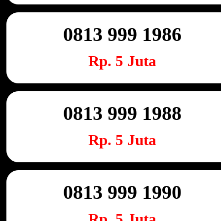
0813 999 1986
Rp. 5 Juta
0813 999 1988
Rp. 5 Juta
0813 999 1990
Rp. 5 Juta