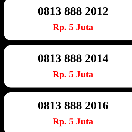
0813 888 2012
Rp. 5 Juta
0813 888 2014
Rp. 5 Juta
0813 888 2016
Rp. 5 Juta