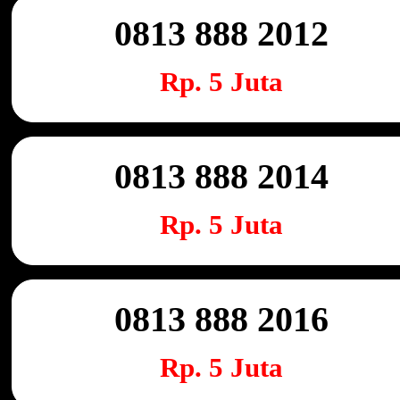
0813 888 2012
Rp. 5 Juta
0813 888 2014
Rp. 5 Juta
0813 888 2016
Rp. 5 Juta