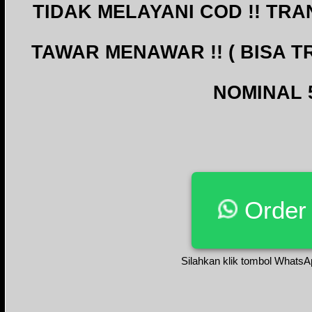
TIDAK MELAYANI COD !! TRA
TAWAR MENAWAR !! ( BISA 
NOMINAL 5
Order 
Silahkan klik tombol WhatsA