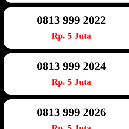
0813 999 2022
Rp. 5 Juta
0813 999 2024
Rp. 5 Juta
0813 999 2026
Rp. 5 Juta