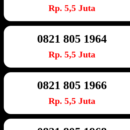
Rp. 5,5 Juta
0821 805 1964
Rp. 5,5 Juta
0821 805 1966
Rp. 5,5 Juta