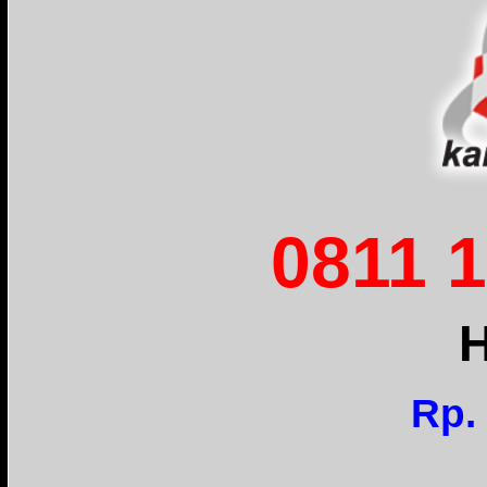
0811
1
H
Rp.