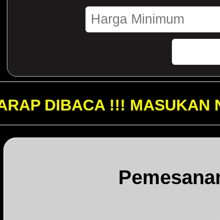
IBACA !!! MASUKAN NOMOR
Pemesanan