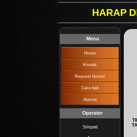
HARAP DIBACA !!! MA
Menu
Home
Kontak
Request Nomor
Cara beli
Alamat
Operator
T
T
Simpati