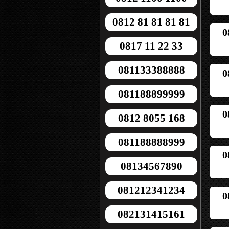
0812 81 81 81 81
0
0817 11 22 33
081133388888
0
081188899999
0
0812 8055 168
081188888999
0
08134567890
081212341234
0
082131415161