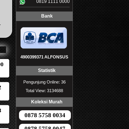
0819 1111 0000
Bank
.
4900399371 ALFONSUS
00
Statistik
Pengunjung Online: 36
2
Total View: 3134688
Koleksi Murah
8
0878 5758 0034
0878 5758 0047