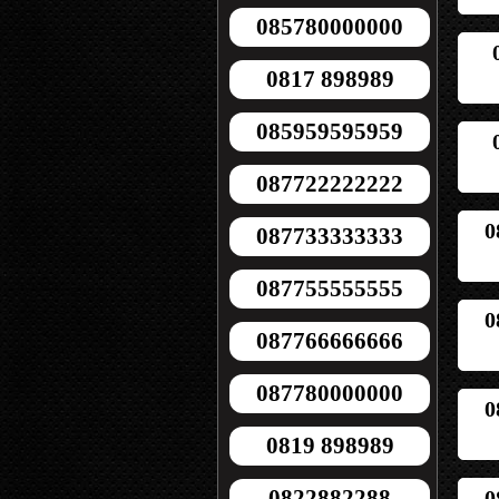
085780000000
0817 898989
085959595959
087722222222
0
087733333333
087755555555
0
087766666666
087780000000
0
0819 898989
0822882288
0