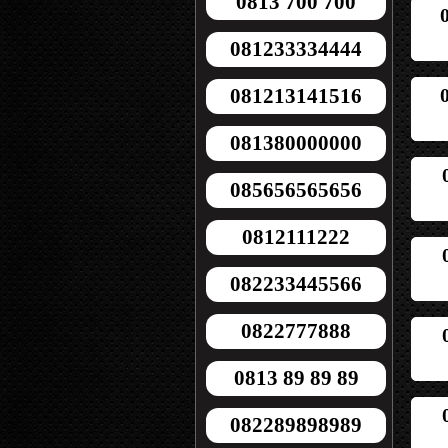
0813 700 700
081233334444
081213141516
081380000000
085656565656
0812111222
082233445566
0822777888
0813 89 89 89
082289898989