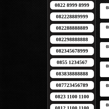
0822 8999 8999
0
082228889999
0
082288888889
082298888888
0
082345678999
0855 1234567
0
083838888888
087723456789
0
0823 1100 1100
0
0812 1100 1100