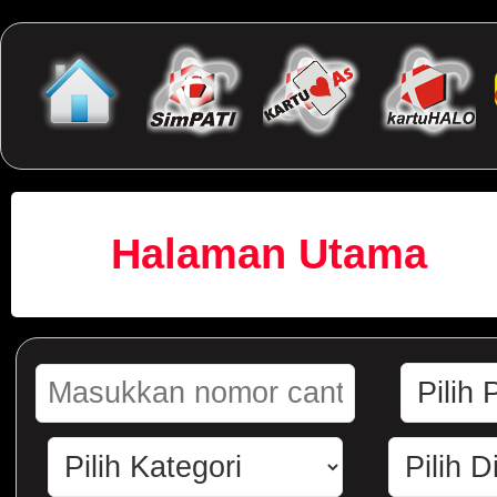
Halaman Utama