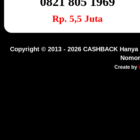
0821 805 1969
Rp. 5,5 Juta
Copyright © 2013 - 2026 CASHBACK Hanya d
Nomor 
Create by