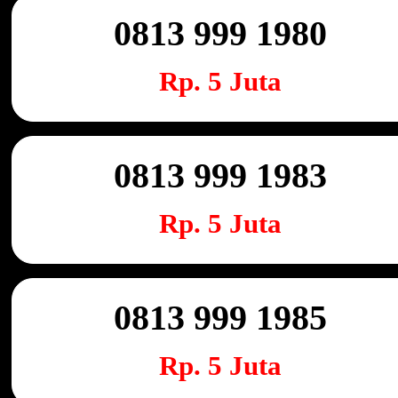
0813 999 1980
Rp. 5 Juta
0813 999 1983
Rp. 5 Juta
0813 999 1985
Rp. 5 Juta