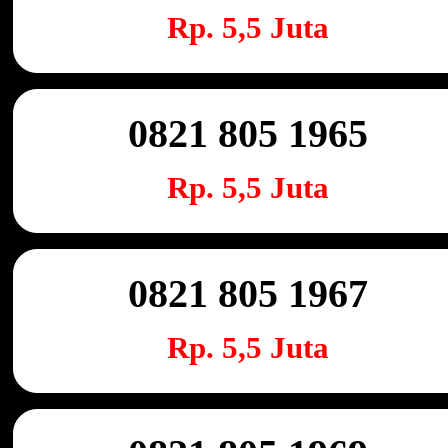
Rp. 5,5 Juta
0821 805 1965
Rp. 5,5 Juta
0821 805 1967
Rp. 5,5 Juta