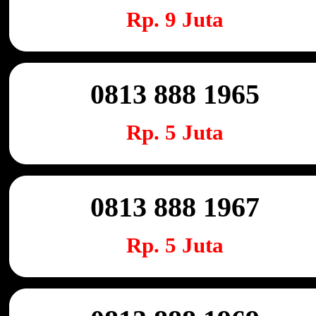
Rp. 9 Juta
0813 888 1965
Rp. 5 Juta
0813 888 1967
Rp. 5 Juta