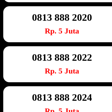
0813 888 2020
Rp. 5 Juta
0813 888 2022
Rp. 5 Juta
0813 888 2024
Rp. 5 Juta