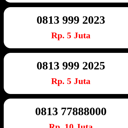
0813 999 2023
Rp. 5 Juta
0813 999 2025
Rp. 5 Juta
0813 77888000
Rp. 10 Juta