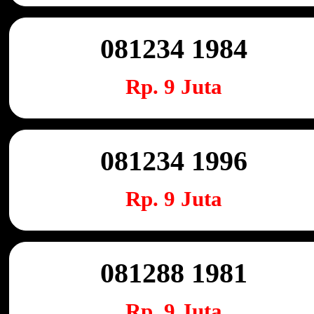
081234 1984
Rp. 9 Juta
081234 1996
Rp. 9 Juta
081288 1981
Rp. 9 Juta