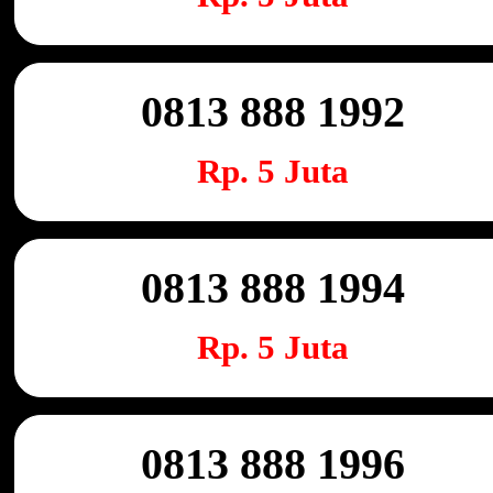
0813 888 1992
Rp. 5 Juta
0813 888 1994
Rp. 5 Juta
0813 888 1996