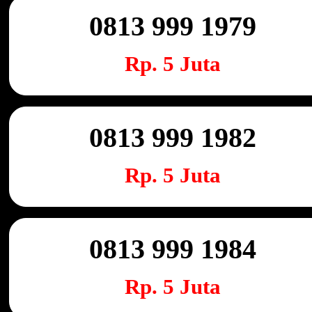
0813 999 1979
Rp. 5 Juta
0813 999 1982
Rp. 5 Juta
0813 999 1984
Rp. 5 Juta