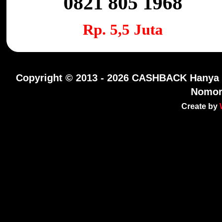
0821 805 1968
Rp. 5,5 Juta
Copyright © 2013 - 2026 CASHBACK Hanya d
Nomor 
Create by