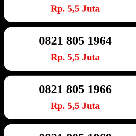
Rp. 5,5 Juta
0821 805 1964
Rp. 5,5 Juta
0821 805 1966
Rp. 5,5 Juta