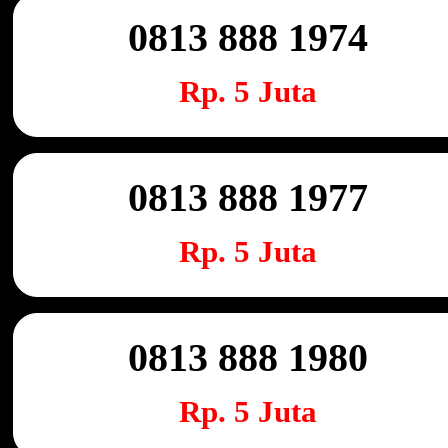
0813 888 1974
Rp. 5 Juta
0813 888 1977
Rp. 5 Juta
0813 888 1980
Rp. 5 Juta