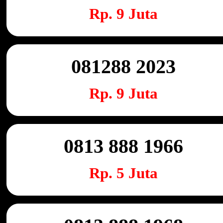
Rp. 9 Juta
081288 2023
Rp. 9 Juta
0813 888 1966
Rp. 5 Juta