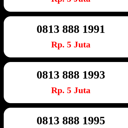
0813 888 1991
Rp. 5 Juta
0813 888 1993
Rp. 5 Juta
0813 888 1995