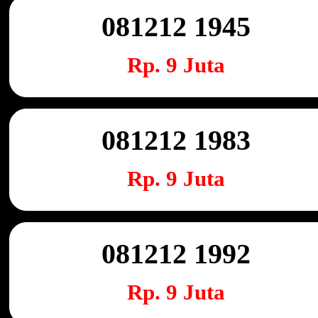
081212 1945
Rp. 9 Juta
081212 1983
Rp. 9 Juta
081212 1992
Rp. 9 Juta