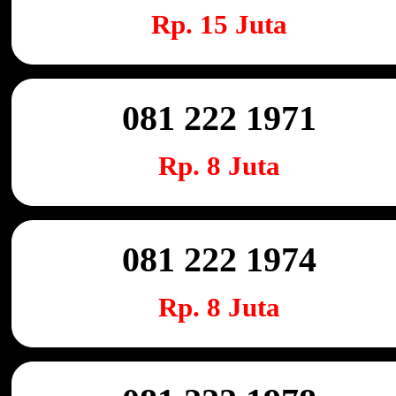
Rp. 15 Juta
081 222 1971
Rp. 8 Juta
081 222 1974
Rp. 8 Juta