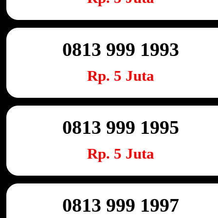
0813 999 1993
Rp. 5 Juta
0813 999 1995
Rp. 5 Juta
0813 999 1997