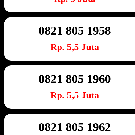
0821 805 1958
Rp. 5,5 Juta
0821 805 1960
Rp. 5,5 Juta
0821 805 1962