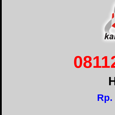
0811
H
Rp.