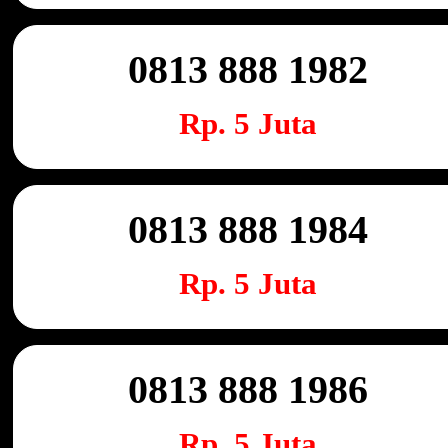
0813 888 1982
Rp. 5 Juta
0813 888 1984
Rp. 5 Juta
0813 888 1986
Rp. 5 Juta