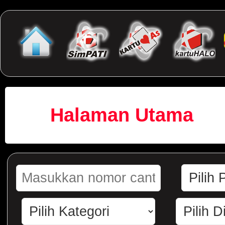
Halaman Utama