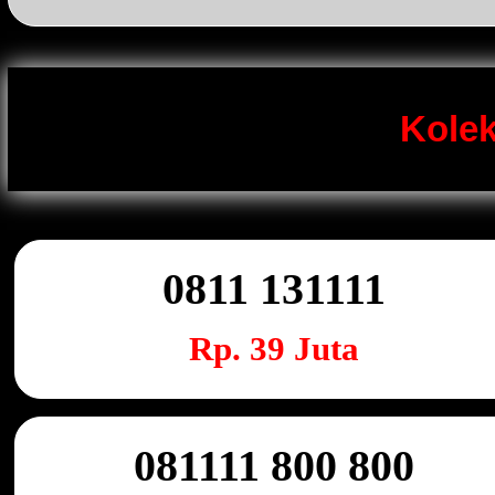
Kolek
0811 131111
Rp. 39 Juta
081111 800 800