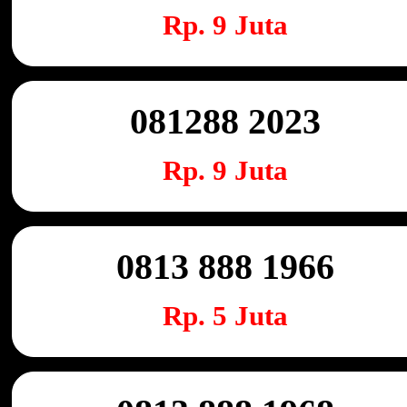
Rp. 9 Juta
081288 2023
Rp. 9 Juta
0813 888 1966
Rp. 5 Juta