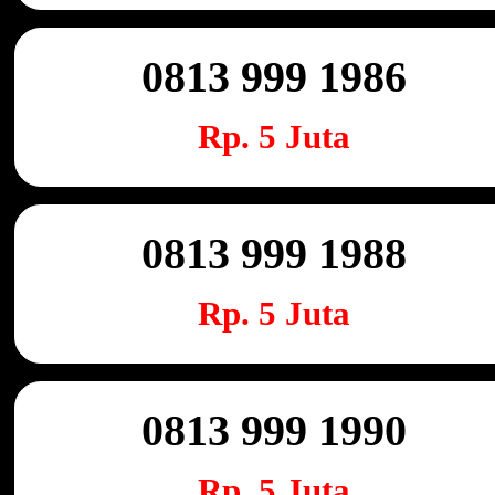
0813 999 1986
Rp. 5 Juta
0813 999 1988
Rp. 5 Juta
0813 999 1990
Rp. 5 Juta