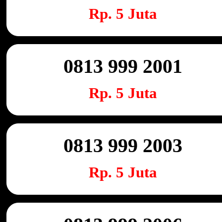
Rp. 5 Juta
0813 999 2001
Rp. 5 Juta
0813 999 2003
Rp. 5 Juta