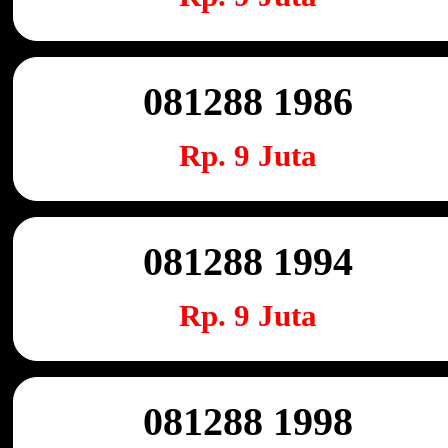
081288 1986
Rp. 9 Juta
081288 1994
Rp. 9 Juta
081288 1998