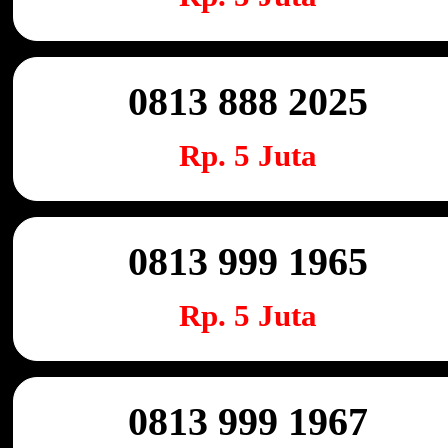
0813 888 2025
Rp. 5 Juta
0813 999 1965
Rp. 5 Juta
0813 999 1967