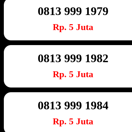
0813 999 1979
Rp. 5 Juta
0813 999 1982
Rp. 5 Juta
0813 999 1984
Rp. 5 Juta