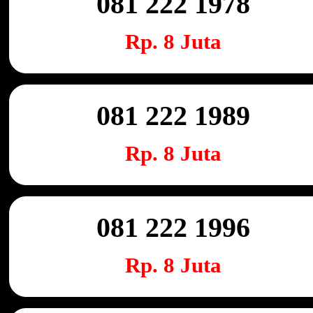
081 222 1978
Rp. 8 Juta
081 222 1989
Rp. 8 Juta
081 222 1996
Rp. 8 Juta