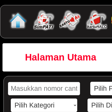
Halaman Utama