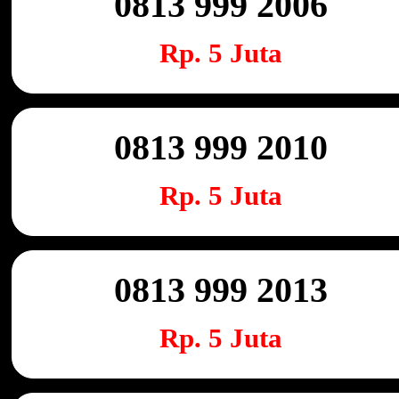
0813 999 2006
Rp. 5 Juta
0813 999 2010
Rp. 5 Juta
0813 999 2013
Rp. 5 Juta