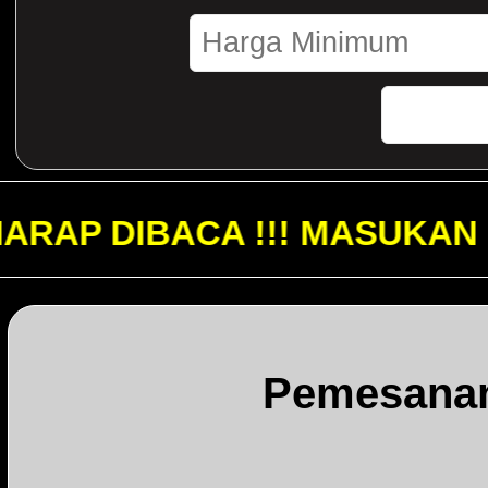
IBACA !!! MASUKAN NOMOR
Pemesanan