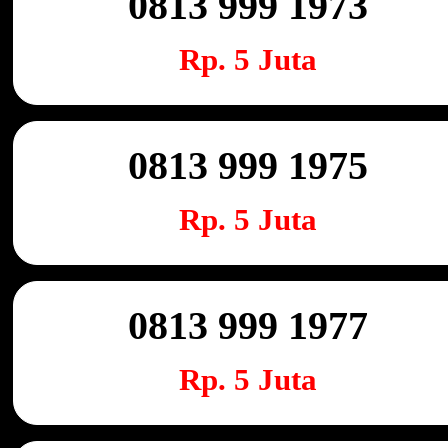
0813 999 1973
Rp. 5 Juta
0813 999 1975
Rp. 5 Juta
0813 999 1977
Rp. 5 Juta