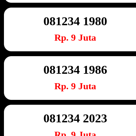
081234 1980
Rp. 9 Juta
081234 1986
Rp. 9 Juta
081234 2023
Rp. 9 Juta