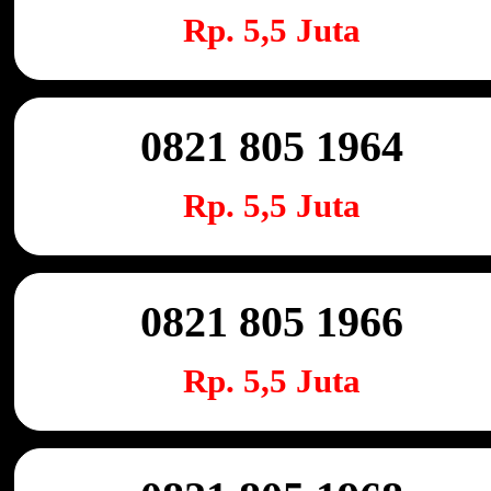
Rp. 5,5 Juta
0821 805 1964
Rp. 5,5 Juta
0821 805 1966
Rp. 5,5 Juta