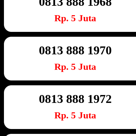
0813 888 1968
Rp. 5 Juta
0813 888 1970
Rp. 5 Juta
0813 888 1972
Rp. 5 Juta