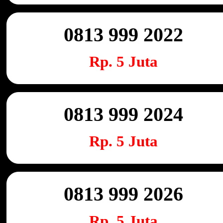
0813 999 2022
Rp. 5 Juta
0813 999 2024
Rp. 5 Juta
0813 999 2026
Rp. 5 Juta