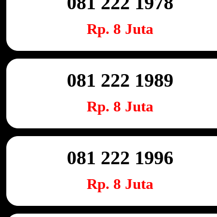
081 222 1978
Rp. 8 Juta
081 222 1989
Rp. 8 Juta
081 222 1996
Rp. 8 Juta