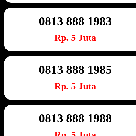
0813 888 1983
Rp. 5 Juta
0813 888 1985
Rp. 5 Juta
0813 888 1988
Rp. 5 Juta