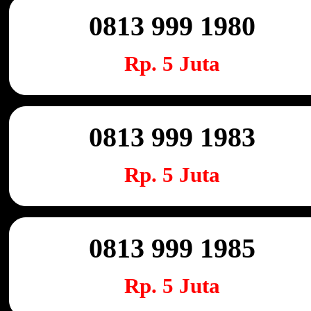
0813 999 1980
Rp. 5 Juta
0813 999 1983
Rp. 5 Juta
0813 999 1985
Rp. 5 Juta