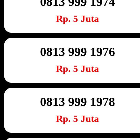
0813 999 1974
Rp. 5 Juta
0813 999 1976
Rp. 5 Juta
0813 999 1978
Rp. 5 Juta