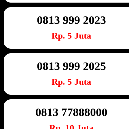
0813 999 2023
Rp. 5 Juta
0813 999 2025
Rp. 5 Juta
0813 77888000
Rp. 10 Juta