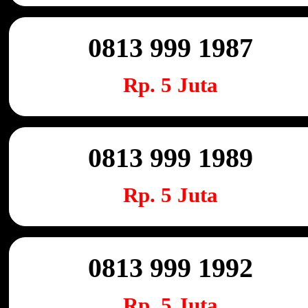
0813 999 1987
Rp. 5 Juta
0813 999 1989
Rp. 5 Juta
0813 999 1992
Rp. 5 Juta