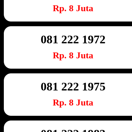
Rp. 8 Juta
081 222 1972
Rp. 8 Juta
081 222 1975
Rp. 8 Juta