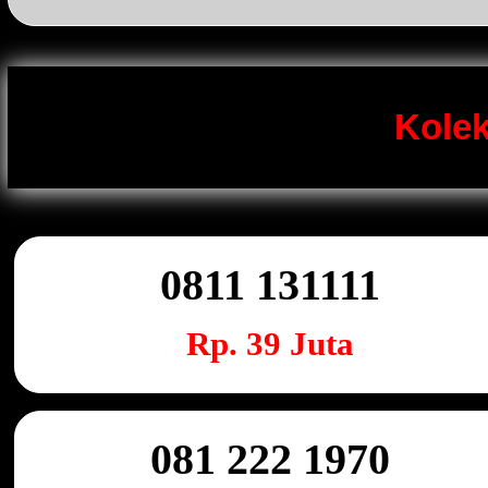
Kolek
0811 131111
Rp. 39 Juta
081 222 1970