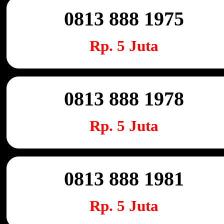
0813 888 1975
Rp. 5 Juta
0813 888 1978
Rp. 5 Juta
0813 888 1981
Rp. 5 Juta