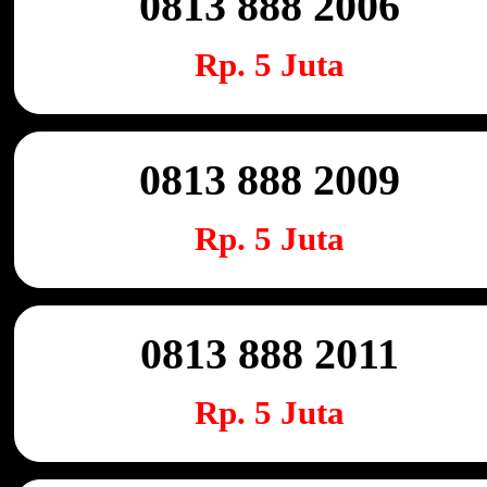
0813 888 2006
Rp. 5 Juta
0813 888 2009
Rp. 5 Juta
0813 888 2011
Rp. 5 Juta