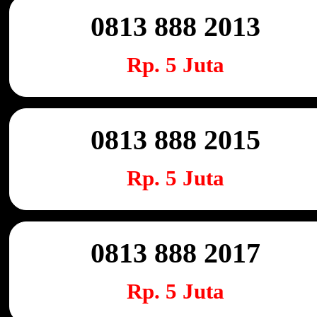
0813 888 2013
Rp. 5 Juta
0813 888 2015
Rp. 5 Juta
0813 888 2017
Rp. 5 Juta