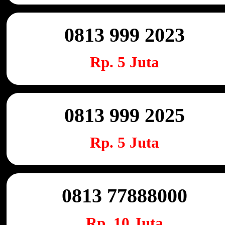
0813 999 2023
Rp. 5 Juta
0813 999 2025
Rp. 5 Juta
0813 77888000
Rp. 10 Juta