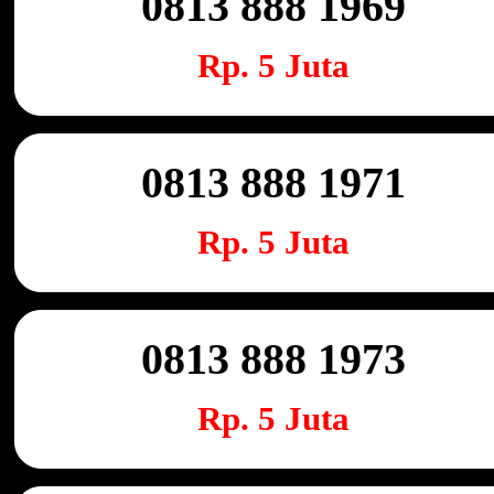
0813 888 1969
Rp. 5 Juta
0813 888 1971
Rp. 5 Juta
0813 888 1973
Rp. 5 Juta