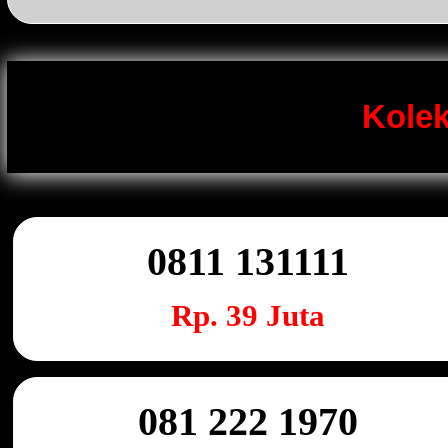
Kolek
0811 131111
Rp. 39 Juta
081 222 1970