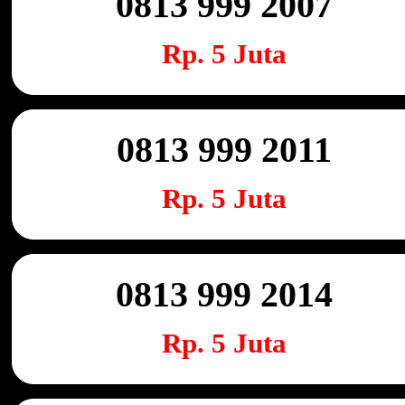
0813 999 2007
Rp. 5 Juta
0813 999 2011
Rp. 5 Juta
0813 999 2014
Rp. 5 Juta