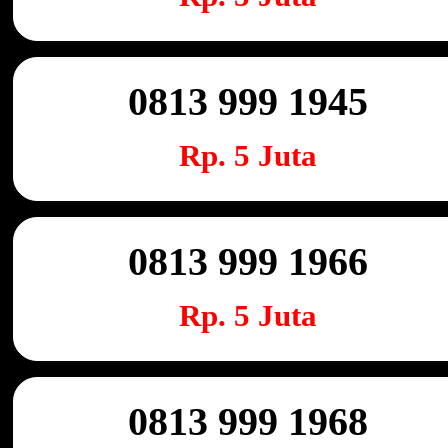
0813 999 1945
Rp. 5 Juta
0813 999 1966
Rp. 5 Juta
0813 999 1968