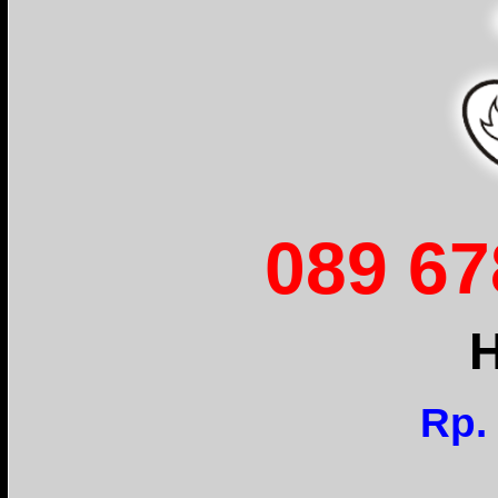
089
67
H
Rp.