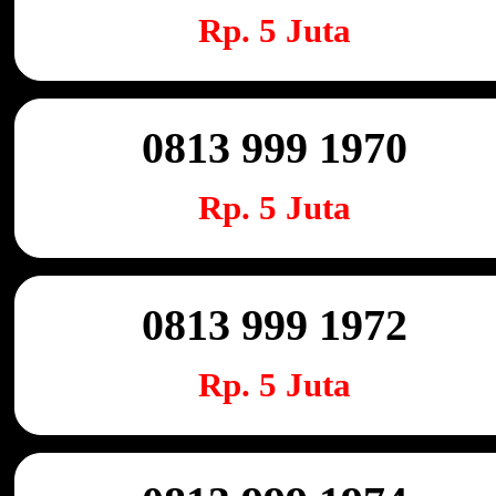
Rp. 5 Juta
0813 999 1970
Rp. 5 Juta
0813 999 1972
Rp. 5 Juta