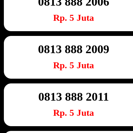
0813 888 2006
Rp. 5 Juta
0813 888 2009
Rp. 5 Juta
0813 888 2011
Rp. 5 Juta