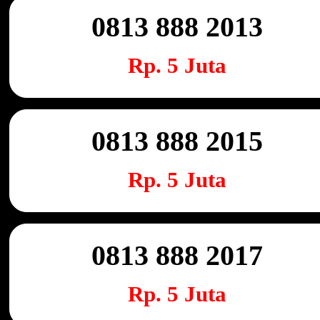
0813 888 2013
Rp. 5 Juta
0813 888 2015
Rp. 5 Juta
0813 888 2017
Rp. 5 Juta