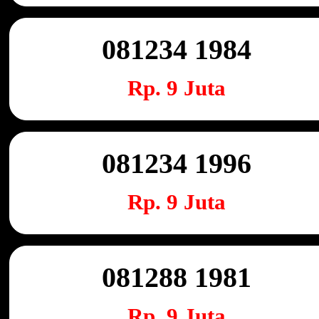
081234 1984
Rp. 9 Juta
081234 1996
Rp. 9 Juta
081288 1981
Rp. 9 Juta