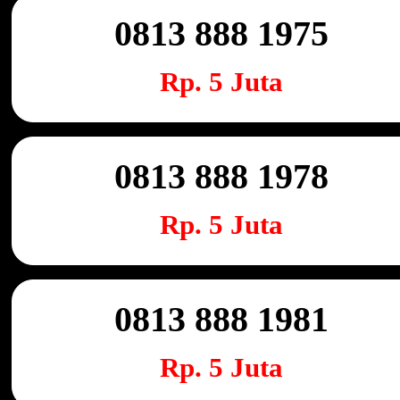
0813 888 1975
Rp. 5 Juta
0813 888 1978
Rp. 5 Juta
0813 888 1981
Rp. 5 Juta