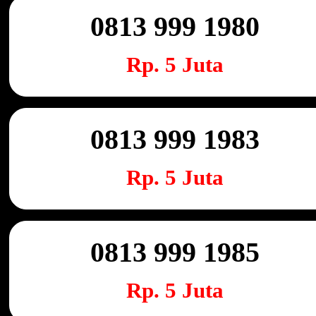
0813 999 1980
Rp. 5 Juta
0813 999 1983
Rp. 5 Juta
0813 999 1985
Rp. 5 Juta