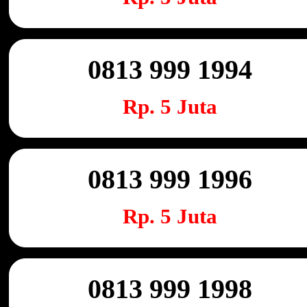
0813 999 1994
Rp. 5 Juta
0813 999 1996
Rp. 5 Juta
0813 999 1998