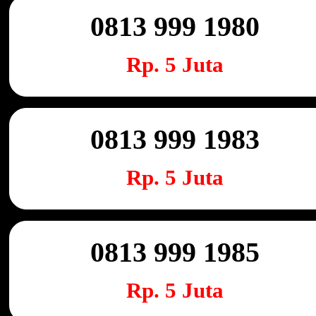
0813 999 1980
Rp. 5 Juta
0813 999 1983
Rp. 5 Juta
0813 999 1985
Rp. 5 Juta