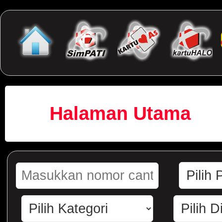
Halaman Utama