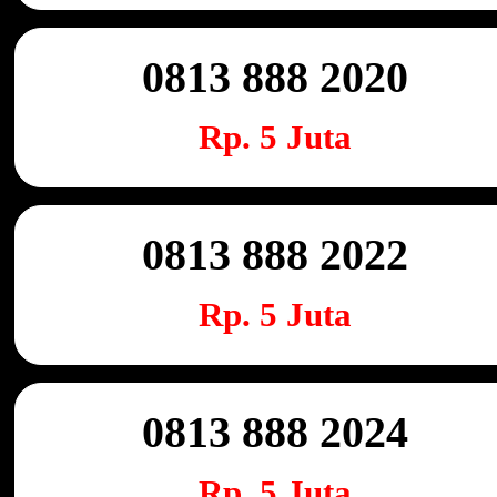
0813 888 2020
Rp. 5 Juta
0813 888 2022
Rp. 5 Juta
0813 888 2024
Rp. 5 Juta