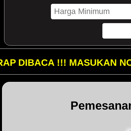
ACA !!! MASUKAN NOMOR Y
Pemesanan