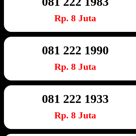
081 222 1983
Rp. 8 Juta
081 222 1990
Rp. 8 Juta
081 222 1933
Rp. 8 Juta