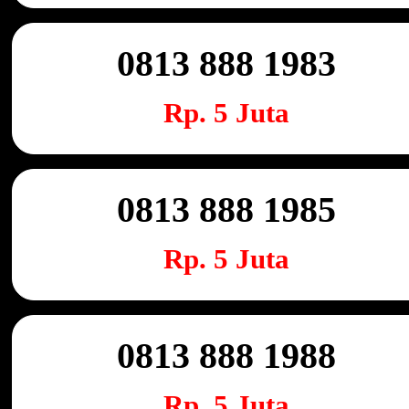
0813 888 1983
Rp. 5 Juta
0813 888 1985
Rp. 5 Juta
0813 888 1988
Rp. 5 Juta