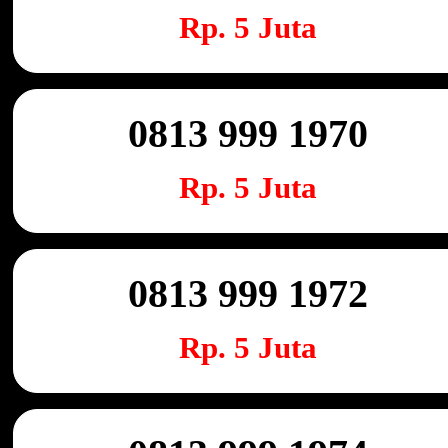
Rp. 5 Juta
0813 999 1970
Rp. 5 Juta
0813 999 1972
Rp. 5 Juta