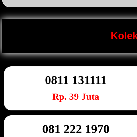
Kolek
0811 131111
Rp. 39 Juta
081 222 1970