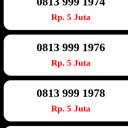
0813 999 1974
Rp. 5 Juta
0813 999 1976
Rp. 5 Juta
0813 999 1978
Rp. 5 Juta