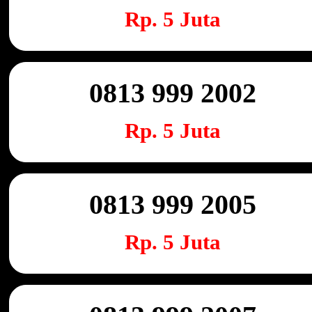
Rp. 5 Juta
0813 999 2002
Rp. 5 Juta
0813 999 2005
Rp. 5 Juta