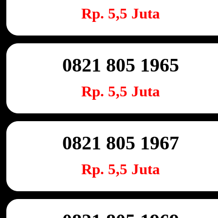
Rp. 5,5 Juta
0821 805 1965
Rp. 5,5 Juta
0821 805 1967
Rp. 5,5 Juta