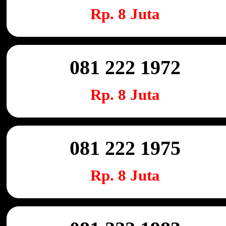
Rp. 8 Juta
081 222 1972
Rp. 8 Juta
081 222 1975
Rp. 8 Juta