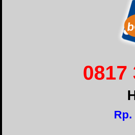
0817
H
Rp.