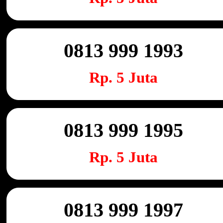
0813 999 1993
Rp. 5 Juta
0813 999 1995
Rp. 5 Juta
0813 999 1997