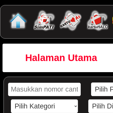
Halaman Utama