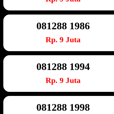
081288 1986
Rp. 9 Juta
081288 1994
Rp. 9 Juta
081288 1998