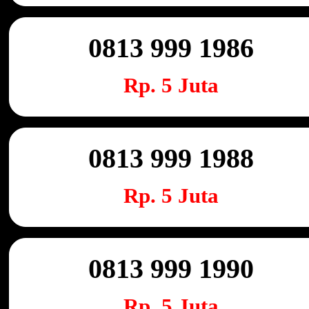
0813 999 1986
Rp. 5 Juta
0813 999 1988
Rp. 5 Juta
0813 999 1990
Rp. 5 Juta