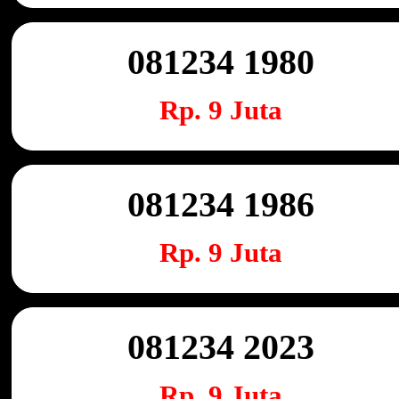
081234 1980
Rp. 9 Juta
081234 1986
Rp. 9 Juta
081234 2023
Rp. 9 Juta