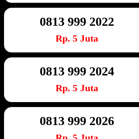
0813 999 2022
Rp. 5 Juta
0813 999 2024
Rp. 5 Juta
0813 999 2026
Rp. 5 Juta