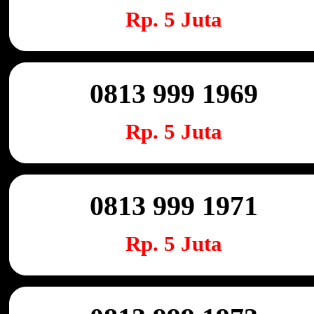
Rp. 5 Juta
0813 999 1969
Rp. 5 Juta
0813 999 1971
Rp. 5 Juta