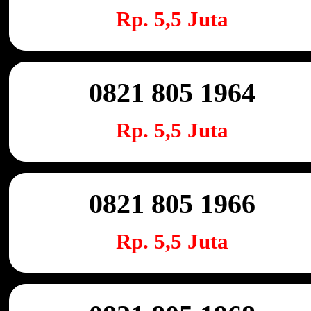
Rp. 5,5 Juta
0821 805 1964
Rp. 5,5 Juta
0821 805 1966
Rp. 5,5 Juta