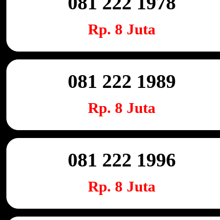
081 222 1978
Rp. 8 Juta
081 222 1989
Rp. 8 Juta
081 222 1996
Rp. 8 Juta