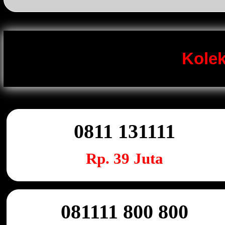
Kolek
0811 131111
Rp. 39 Juta
081111 800 800