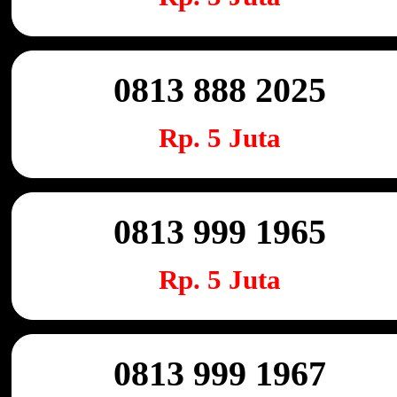
0813 888 2025
Rp. 5 Juta
0813 999 1965
Rp. 5 Juta
0813 999 1967