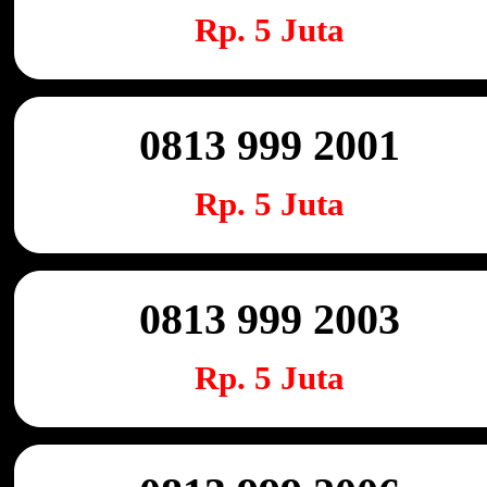
Rp. 5 Juta
0813 999 2001
Rp. 5 Juta
0813 999 2003
Rp. 5 Juta